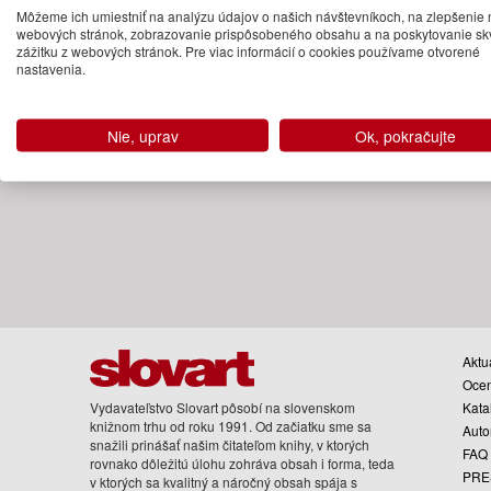
Môžeme ich umiestniť na analýzu údajov o našich návštevníkoch, na zlepšenie 
Pripravujeme
webových stránok, zobrazovanie prispôsobeného obsahu a na poskytovanie sk
(predobjednávka)
zážitku z webových stránok. Pre viac informácií o cookies používame otvorené
nastavenia.
Nie, uprav
Ok, pokračujte
Aktua
Oce
Vydavateľstvo Slovart pôsobí na slovenskom
Kata
knižnom trhu od roku 1991. Od začiatku sme sa
Auto
snažili prinášať našim čitateľom knihy, v ktorých
FAQ
rovnako dôležitú úlohu zohráva obsah i forma, teda
PRE
v ktorých sa kvalitný a náročný obsah spája s