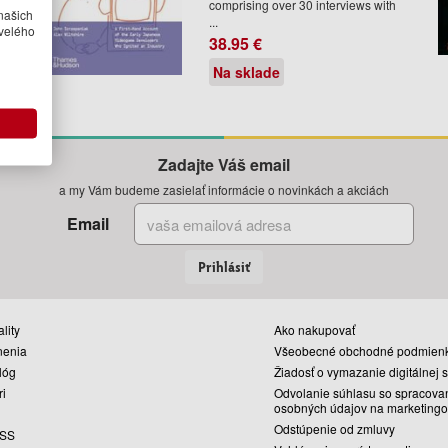
comprising over 30 interviews with
našich
...
velého
38.95 €
Na sklade
Zadajte Váš email
a my Vám budeme zasielať informácie o novinkách a akciách
Email
Prihlásiť
lity
Ako nakupovať
nenia
Všeobecné obchodné podmien
lóg
Žiadosť o vymazanie digitálnej 
ri
Odvolanie súhlasu so spracova
osobných údajov na marketingo
Odstúpenie od zmluvy
SS