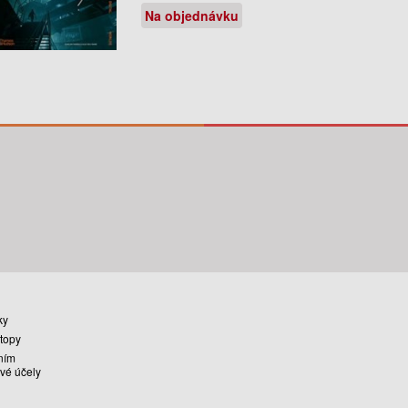
Na objednávku
ky
stopy
ním
vé účely