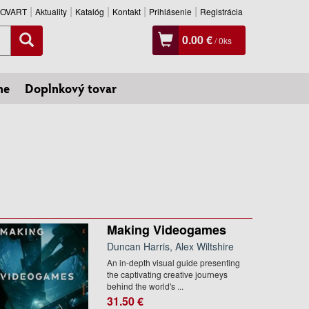
SLOVART
Aktuality
Katalóg
Kontakt
Prihlásenie
Registrácia
0.00 €
/
0
ks
ne
Doplnkový tovar
Making Videogames
Duncan Harris, Alex Wiltshire
An in-depth visual guide presenting
the captivating creative journeys
behind the world's ...
31.50 €