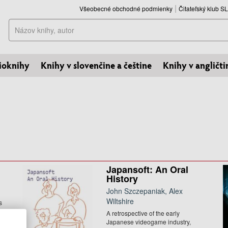
Všeobecné obchodné podmienky
Čitateľský klub 
Hľadať
ioknihy
Knihy v slovenčine a češtine
Knihy v angličti
Japansoft: An Oral
History
John Szczepaniak, Alex
Wiltshire
s
A retrospective of the early
Japanese videogame industry,