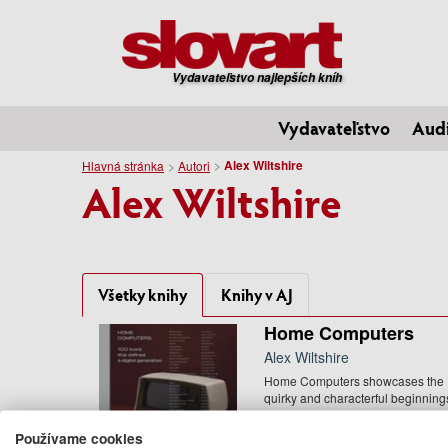
Vydavateľstvo najlepších kníh
Vydavateľstvo
Aud
Alex Wiltshire
Hlavná stránka
Autori
Alex Wiltshire
Všetky knihy
Knihy v AJ
Home Computers
Alex Wiltshire
Home Computers showcases the
quirky and characterful beginning
of a commercial product that ...
32.95 €
Používame cookies