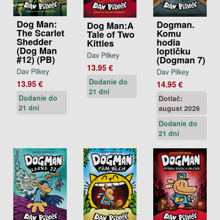
Dog Man:
Dogman.
Dog Man:A
The Scarlet
Komu
Tale of Two
Shedder
hodia
Kitties
(Dog Man
loptičku
Dav Pilkey
#12) (PB)
(Dogman 7)
13.95 €
Dav Pilkey
Dav Pilkey
Dodanie do
13.95 €
14.95 €
21 dní
Dodanie do
Dotlač:
21 dní
august 2026
Dodanie do
21 dní