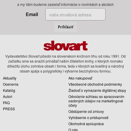
a my Vám budeme zasielať informácie o novinkách a akciách
Email
Prihlásiť
Vydavateľstvo Slovart pôsobí na slovenskom knižnom trhu od roku 1991. Od
začiatku sme sa snažili prinášať našim čitateľom knihy, v ktorých rovnako
dôležitú úlohu zohráva obsah i forma, teda v ktorých sa kvalitný a náročný
obsah spája s polygraficky i výtvarne bezchybnou formou.
Aktuality
Ako nakupovať
Ocenenia
Všeobecné obchodné podmienky
Katalóg
Žiadosť o vymazanie digitálnej stopy
Autori
Odvolanie súhlasu so spracovaním
osobných údajov na marketingové
FAQ
účely
PRESS
Odstúpenie od zmluvy
Vyhlásenie o prístupnosti
Obchodná spolupráca
O nás