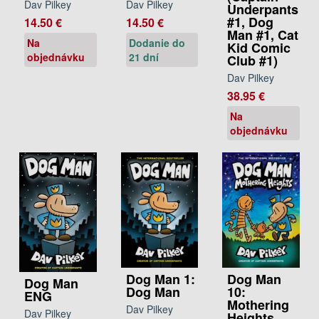
Dav Pilkey
Dav Pilkey
Underpants
#1, Dog
14.50 €
14.50 €
Man #1, Cat
Na
Dodanie do
Kid Comic
objednávku
21 dní
Club #1)
Dav Pilkey
38.95 €
Na
objednávku
Dog Man
Dog Man 1:
Dog Man
10:
Dog Man
ENG
Mothering
Dav Pilkey
Dav Pilkey
Heights