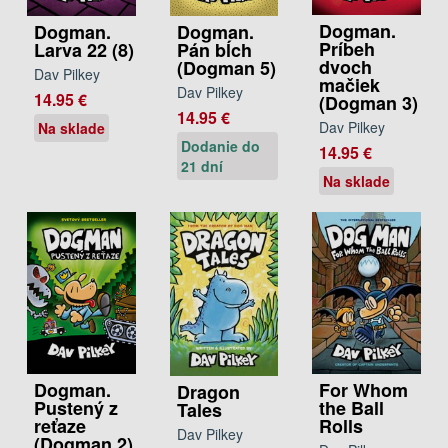
Dogman.
Dogman.
Dogman.
Príbeh
Larva 22 (8)
Pán bĺch
dvoch
(Dogman 5)
Dav Pilkey
mačiek
Dav Pilkey
14.95 €
(Dogman 3)
14.95 €
Dav Pilkey
Na sklade
Dodanie do
14.95 €
21 dní
Na sklade
For Whom
Dogman.
Dragon
the Ball
Pustený z
Tales
Rolls
reťaze
Dav Pilkey
(Dogman 2)