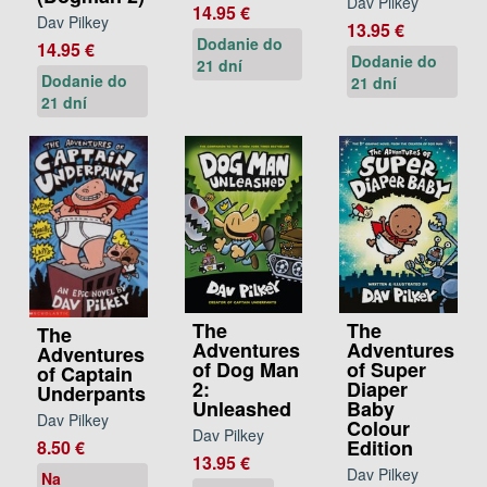
Dav Pilkey
14.95 €
Dav Pilkey
13.95 €
Dodanie do
14.95 €
Dodanie do
21 dní
Dodanie do
21 dní
21 dní
The
The
The
Adventures
Adventures
Adventures
of Dog Man
of Super
of Captain
2:
Diaper
Underpants
Unleashed
Baby
Dav Pilkey
Colour
Dav Pilkey
Edition
8.50 €
13.95 €
Dav Pilkey
Na