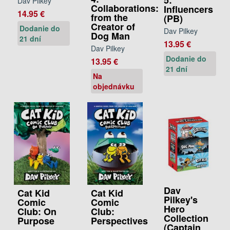
Dav Pilkey
Collaborations:
Influencers
14.95 €
from the
(PB)
Creator of
Dodanie do
Dav Pilkey
Dog Man
21 dní
13.95 €
Dav Pilkey
Dodanie do
13.95 €
21 dní
Na
objednávku
Dav
Cat Kid
Cat Kid
Pilkey's
Comic
Comic
Hero
Club: On
Club:
Collection
Purpose
Perspectives
(Captain