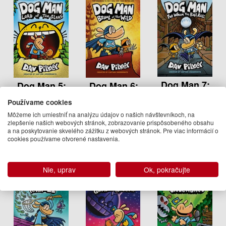
Dog Man 7:
Dog Man 5:
Dog Man 6:
For Whom
Lord of the
Brawl of
the Ball
Používame cookies
Fleas PB
the Wild PB
Rolls
Môžeme ich umiestniť na analýzu údajov o našich návštevníkoch, na
Dav Pilkey
Dav Pilkey
zlepšenie našich webových stránok, zobrazovanie prispôsobeného obsahu
Dav Pilkey
13.95 €
13.95 €
a na poskytovanie skvelého zážitku z webových stránok. Pre viac informácií o
14.50 €
cookies používame otvorené nastavenia.
Na sklade
Dodanie do
Na sklade
21 dní
Nie, uprav
Ok, pokračujte