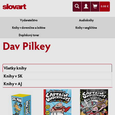
0.00 €
Vydavateľstvo
Audioknihy
Knihy v slovenčine a češtine
Knihy v angličtine
Doplnkový tovar
Dav Pilkey
Všetky knihy
Knihy v SK
Knihy v AJ