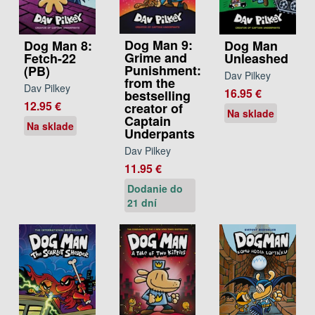
Dog Man 9:
Dog Man 8:
Dog Man
Grime and
Fetch-22
Unleashed
Punishment:
(PB)
Dav Pilkey
from the
Dav Pilkey
16.95 €
bestselling
12.95 €
creator of
Na sklade
Captain
Na sklade
Underpants
Dav Pilkey
11.95 €
Dodanie do
21 dní