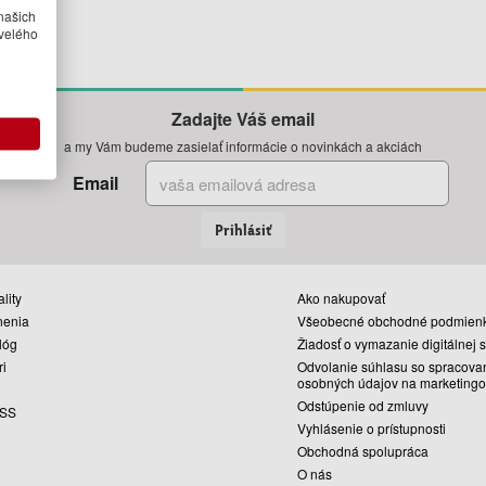
našich
velého
Zadajte Váš email
a my Vám budeme zasielať informácie o novinkách a akciách
Email
Prihlásiť
lity
Ako nakupovať
nenia
Všeobecné obchodné podmien
lóg
Žiadosť o vymazanie digitálnej 
ri
Odvolanie súhlasu so spracova
osobných údajov na marketingo
Odstúpenie od zmluvy
SS
Vyhlásenie o prístupnosti
Obchodná spolupráca
O nás