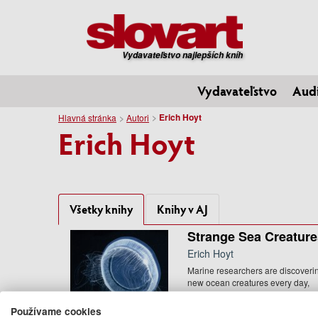
Vydavateľstvo najlepších kníh
Vydavateľstvo
Aud
Erich Hoyt
Hlavná stránka
Autori
Erich Hoyt
Všetky knihy
Knihy v AJ
Strange Sea Creature
Erich Hoyt
Marine researchers are discoveri
new ocean creatures every day,
from the warm surface water ...
22.95 €
Používame cookies