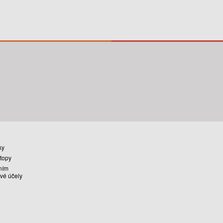
ky
stopy
ním
vé účely