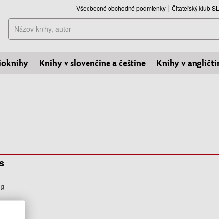
Všeobecné obchodné podmienky
Čitateľský klub 
Hľadať
ioknihy
Knihy v slovenčine a češtine
Knihy v angličti
s
ng