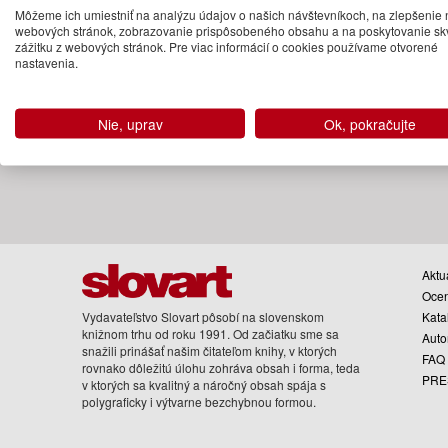
Môžeme ich umiestniť na analýzu údajov o našich návštevníkoch, na zlepšenie 
Na objednávku
webových stránok, zobrazovanie prispôsobeného obsahu a na poskytovanie sk
zážitku z webových stránok. Pre viac informácií o cookies používame otvorené
nastavenia.
Nie, uprav
Ok, pokračujte
Aktua
Oce
Vydavateľstvo Slovart pôsobí na slovenskom
Kata
knižnom trhu od roku 1991. Od začiatku sme sa
Auto
snažili prinášať našim čitateľom knihy, v ktorých
FAQ
rovnako dôležitú úlohu zohráva obsah i forma, teda
PRE
v ktorých sa kvalitný a náročný obsah spája s
polygraficky i výtvarne bezchybnou formou.