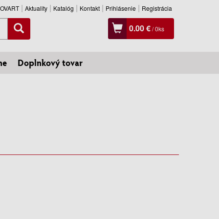
SLOVART
Aktuality
Katalóg
Kontakt
Prihlásenie
Registrácia
0.00 €
/
0
ks
ne
Doplnkový tovar