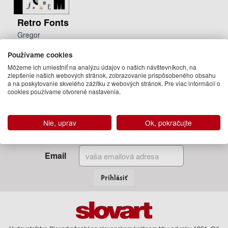
Retro Fonts
Gregor
Stawinski
Používame cookies
42.95 €
Môžeme ich umiestniť na analýzu údajov o našich návštevníkoch, na
Na
zlepšenie našich webových stránok, zobrazovanie prispôsobeného obsahu
objednávku
a na poskytovanie skvelého zážitku z webových stránok. Pre viac informácií o
cookies používame otvorené nastavenia.
Nie, uprav
Ok, pokračujte
Zadajte Váš email
a my Vám budeme zasielať informácie o novinkách a akciách
Email
Prihlásiť