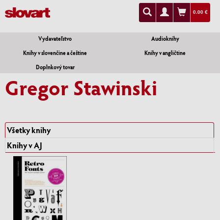
0.00 €
Vydavateľstvo
Audioknihy
Knihy v slovenčine a češtine
Knihy v angličtine
Doplnkový tovar
Gregor Stawinski
Všetky knihy
Knihy v AJ