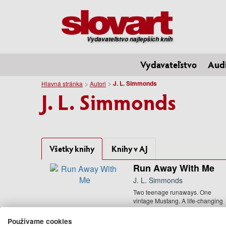
Vydavateľstvo najlepších kníh
Vydavateľstvo
Aud
J. L. Simmonds
Hlavná stránka
Autori
J. L. Simmonds
Všetky knihy
Knihy v AJ
Run Away With Me
J. L. Simmonds
Two teenage runaways. One
vintage Mustang. A life-changing
road trip.So strap in, because this .
12.95 €
Používame cookies