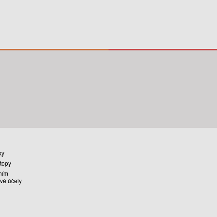
ky
stopy
ním
vé účely