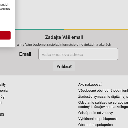
našich
velého
Zadajte Váš email
a my Vám budeme zasielať informácie o novinkách a akciách
Email
Prihlásiť
lity
Ako nakupovať
nenia
Všeobecné obchodné podmien
lóg
Žiadosť o vymazanie digitálnej 
ri
Odvolanie súhlasu so spracova
osobných údajov na marketingo
Odstúpenie od zmluvy
SS
Vyhlásenie o prístupnosti
Obchodná spolupráca