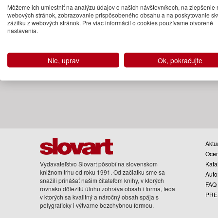
Môžeme ich umiestniť na analýzu údajov o našich návštevníkoch, na zlepšenie 
05.06.2025
webových stránok, zobrazovanie prispôsobeného obsahu a na poskytovanie sk
(predobjednávka)
zážitku z webových stránok. Pre viac informácií o cookies používame otvorené
nastavenia.
Nie, uprav
Ok, pokračujte
Aktua
Oce
Vydavateľstvo Slovart pôsobí na slovenskom
Kata
knižnom trhu od roku 1991. Od začiatku sme sa
Auto
snažili prinášať našim čitateľom knihy, v ktorých
FAQ
rovnako dôležitú úlohu zohráva obsah i forma, teda
PRE
v ktorých sa kvalitný a náročný obsah spája s
polygraficky i výtvarne bezchybnou formou.