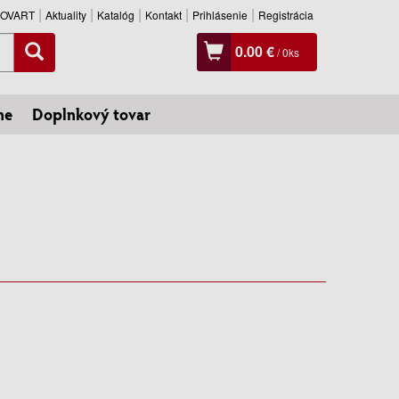
SLOVART
Aktuality
Katalóg
Kontakt
Prihlásenie
Registrácia
0.00 €
/
0
ks
ne
Doplnkový tovar