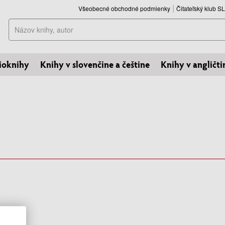
Všeobecné obchodné podmienky
Čitateľský klub 
Hľadať
ioknihy
Knihy v slovenčine a češtine
Knihy v angličti
..