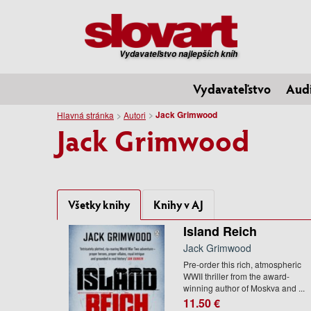
Vydavateľstvo najlepších kníh
Vydavateľstvo
Aud
Jack Grimwood
Hlavná stránka
Autori
Jack Grimwood
Všetky knihy
Knihy v AJ
Island Reich
Jack Grimwood
Pre-order this rich, atmospheric
WWII thriller from the award-
winning author of Moskva and ...
11.50 €