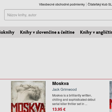
Všeobecné obchodné podmienky
Čitateľský klub 
Hľadať
ioknihy
Knihy v slovenčine a češtine
Knihy v angličti
Moskva
Jack Grimwood
Moskva is a brilliantly written,
chilling and sophisticated début
serial killer thriller set in ...
13.95 €