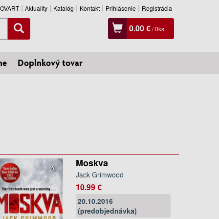
SLOVART
Aktuality
Katalóg
Kontakt
Prihlásenie
Registrácia
0.00 €
/
0
ks
ne
Doplnkový tovar
Moskva
Jack Grimwood
10.99 €
20.10.2016
(predobjednávka)