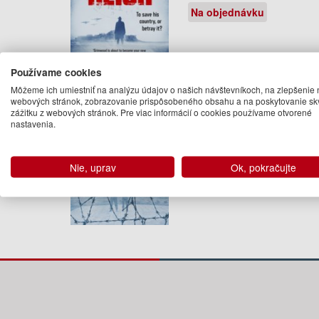
Na objednávku
Používame cookies
Nightfall Berlin
Môžeme ich umiestniť na analýzu údajov o našich návštevníkoch, na zlepšenie 
Jack Grimwood
webových stránok, zobrazovanie prispôsobeného obsahu a na poskytovanie sk
zážitku z webových stránok. Pre viac informácií o cookies používame otvorené
In 1986, news that East-West
nastavenia.
nuclear-arms negotiations are
taking place lead many to believe .
15.95 €
Nie, uprav
Ok, pokračujte
máj 2018 (predobjednávka