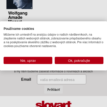
Wolfgang
Amade
Mozart
Jan Swafford
Používame cookies
39.95 €
Môžeme ich umiestniť na analýzu údajov o našich návštevníkoch, na
zlepšenie našich webových stránok, zobrazovanie prispôsobeného obsahu
03.12.2020
a na poskytovanie skvelého zážitku z webových stránok. Pre viac informácií o
(predobjednávka)
cookies používame otvorené nastavenia.
Nie, uprav
Ok, pokračujte
Zadajte Váš email
a my Vám budeme zasielať informácie o novinkách a akciách
Email
Prihlásiť