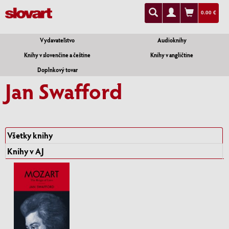
0.00 €
Vydavateľstvo
Audioknihy
Knihy v slovenčine a češtine
Knihy v angličtine
Doplnkový tovar
Jan Swafford
Všetky knihy
Knihy v AJ