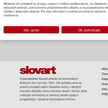
Môžeme ich umiestniť na analýzu údajov o našich návštevníkoch, na zlepšenie 
Na objednávku
webových stránok, zobrazovanie prispôsobeného obsahu a na poskytovanie sk
zážitku z webových stránok. Pre viac informácií o cookies používame otvorené
nastavenia.
Nie, uprav
Ok, pokračujte
Aktua
Oce
Vydavateľstvo Slovart pôsobí na slovenskom
Kata
knižnom trhu od roku 1991. Od začiatku sme sa
Auto
snažili prinášať našim čitateľom knihy, v ktorých
FAQ
rovnako dôležitú úlohu zohráva obsah i forma, teda
PRE
v ktorých sa kvalitný a náročný obsah spája s
polygraficky i výtvarne bezchybnou formou.