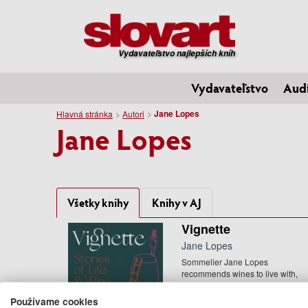
Vydavateľstvo najlepších kníh
Vydavateľstvo
Aud
Jane Lopes
Hlavná stránka
Autori
Jane Lopes
Všetky knihy
Knihy v AJ
Vignette
Jane Lopes
Sommelier Jane Lopes
recommends wines to live with,
learn from and take solace in.
24.95 €
Používame cookies