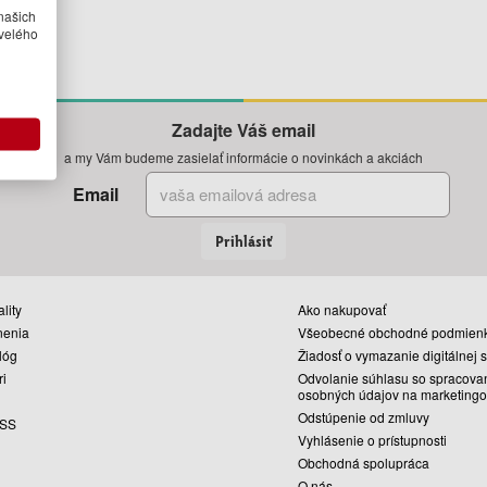
našich
velého
Zadajte Váš email
a my Vám budeme zasielať informácie o novinkách a akciách
Email
Prihlásiť
lity
Ako nakupovať
nenia
Všeobecné obchodné podmien
lóg
Žiadosť o vymazanie digitálnej 
ri
Odvolanie súhlasu so spracova
osobných údajov na marketingo
Odstúpenie od zmluvy
SS
Vyhlásenie o prístupnosti
Obchodná spolupráca
O nás