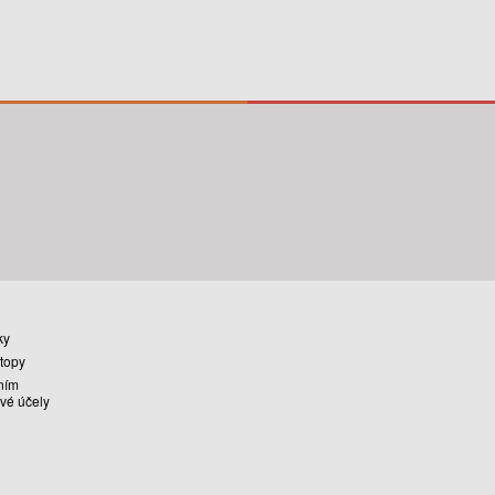
ky
stopy
ním
vé účely