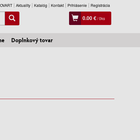
SLOVART
Aktuality
Katalóg
Kontakt
Prihlásenie
Registrácia
0.00 €
/
0
ks
ne
Doplnkový tovar