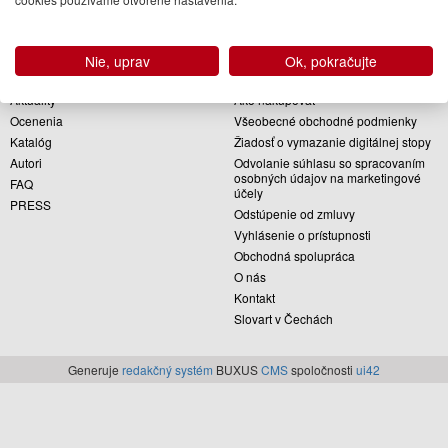
Vydavateľstvo Slovart pôsobí na slovenskom knižnom trhu od roku 1991. Od
začiatku sme sa snažili prinášať našim čitateľom knihy, v ktorých rovnako
dôležitú úlohu zohráva obsah i forma, teda v ktorých sa kvalitný a náročný
Nie, uprav
Ok, pokračujte
obsah spája s polygraficky i výtvarne bezchybnou formou.
Aktuality
Ako nakupovať
Ocenenia
Všeobecné obchodné podmienky
Katalóg
Žiadosť o vymazanie digitálnej stopy
Autori
Odvolanie súhlasu so spracovaním
osobných údajov na marketingové
FAQ
účely
PRESS
Odstúpenie od zmluvy
Vyhlásenie o prístupnosti
Obchodná spolupráca
O nás
Kontakt
Slovart v Čechách
Generuje
redakčný systém
BUXUS
CMS
spoločnosti
ui42