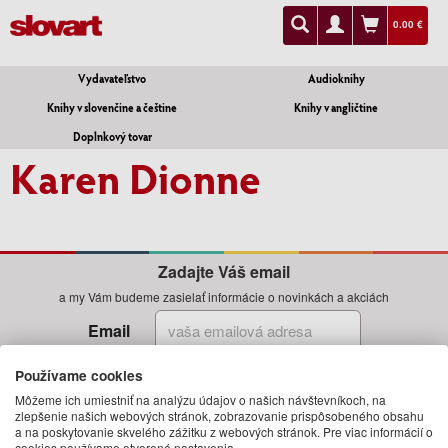
0.00 €
Vydavateľstvo
Audioknihy
Knihy v slovenčine a češtine
Knihy v angličtine
Doplnkový tovar
Karen Dionne
Zadajte Váš email
a my Vám budeme zasielať informácie o novinkách a akciách
Email
Prihlásiť
Používame cookies
Môžeme ich umiestniť na analýzu údajov o našich návštevníkoch, na
zlepšenie našich webových stránok, zobrazovanie prispôsobeného obsahu
a na poskytovanie skvelého zážitku z webových stránok. Pre viac informácií o
cookies používame otvorené nastavenia.