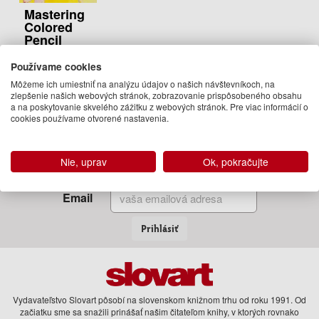
Mastering
Colored
Pencil
Lisa Dinhofer
Používame cookies
23.95 €
Môžeme ich umiestniť na analýzu údajov o našich návštevníkoch, na
Na sklade
zlepšenie našich webových stránok, zobrazovanie prispôsobeného obsahu
a na poskytovanie skvelého zážitku z webových stránok. Pre viac informácií o
cookies používame otvorené nastavenia.
Zadajte Váš email
Nie, uprav
Ok, pokračujte
a my Vám budeme zasielať informácie o novinkách a akciách
Email
Prihlásiť
Vydavateľstvo Slovart pôsobí na slovenskom knižnom trhu od roku 1991. Od
začiatku sme sa snažili prinášať našim čitateľom knihy, v ktorých rovnako