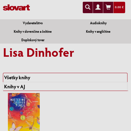
0.00 €
Vydavateľstvo
Audioknihy
Knihy v slovenčine a češtine
Knihy v angličtine
Doplnkový tovar
Lisa Dinhofer
Všetky knihy
Knihy v AJ