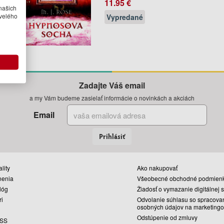
11.95 €
našich
velého
Vypredané
Zadajte Váš email
a my Vám budeme zasielať informácie o novinkách a akciách
Email
Prihlásiť
lity
Ako nakupovať
nenia
Všeobecné obchodné podmien
lóg
Žiadosť o vymazanie digitálnej 
ri
Odvolanie súhlasu so spracova
osobných údajov na marketingo
Odstúpenie od zmluvy
SS