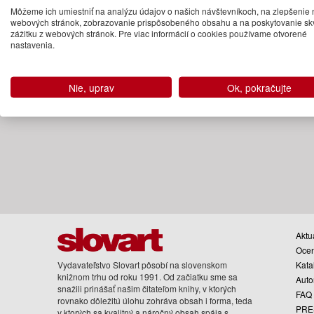
Môžeme ich umiestniť na analýzu údajov o našich návštevníkoch, na zlepšenie 
Na sklade
webových stránok, zobrazovanie prispôsobeného obsahu a na poskytovanie sk
zážitku z webových stránok. Pre viac informácií o cookies používame otvorené
nastavenia.
Nie, uprav
Ok, pokračujte
Aktua
Oce
Vydavateľstvo Slovart pôsobí na slovenskom
Kata
knižnom trhu od roku 1991. Od začiatku sme sa
Auto
snažili prinášať našim čitateľom knihy, v ktorých
FAQ
rovnako dôležitú úlohu zohráva obsah i forma, teda
PRE
v ktorých sa kvalitný a náročný obsah spája s