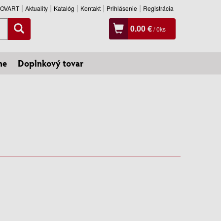
SLOVART
Aktuality
Katalóg
Kontakt
Prihlásenie
Registrácia
0.00 €
/
0
ks
ne
Doplnkový tovar