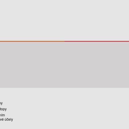
ky
stopy
ním
vé účely