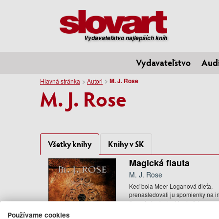
Vydavateľstvo najlepších kníh
Vydavateľstvo
Aud
M. J. Rose
Hlavná stránka
Autori
M. J. Rose
Všetky knihy
Knihy v SK
Magická flauta
M. J. Rose
Keď bola Meer Loganová dieťa,
prenasledovali ju spomienky na i
čas a iné miesto, ktoré vždy ...
9.95 €
Používame cookies