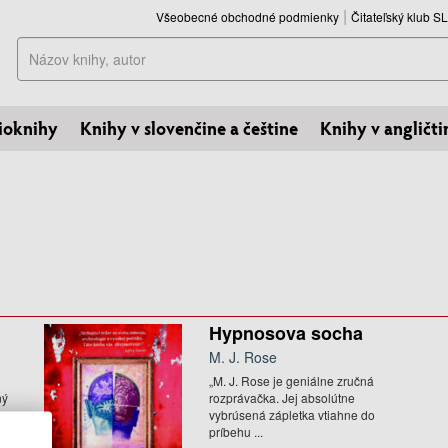
Všeobecné obchodné podmienky
Čitateľský klub 
Hľadať
ioknihy
Knihy v slovenčine a češtine
Knihy v angličti
Hypnosova socha
M. J. Rose
„M. J. Rose je geniálne zručná
ný
rozprávačka. Jej absolútne
vybrúsená zápletka vtiahne do
príbehu ...