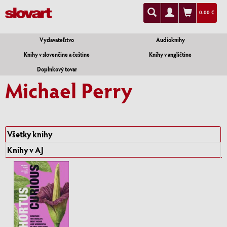
0.00 €
Vydavateľstvo
Audioknihy
Knihy v slovenčine a češtine
Knihy v angličtine
Doplnkový tovar
Michael Perry
Všetky knihy
Knihy v AJ