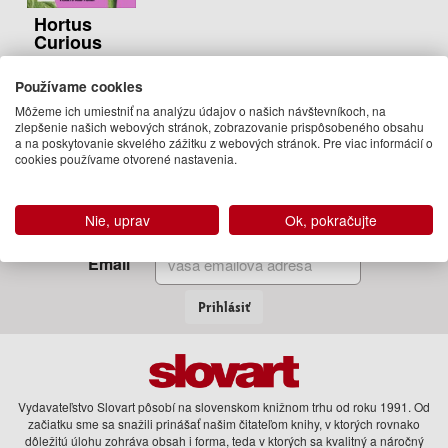
Hortus
Curious
Michael Perry
Používame cookies
21.95 €
Môžeme ich umiestniť na analýzu údajov o našich návštevníkoch, na
Na sklade
zlepšenie našich webových stránok, zobrazovanie prispôsobeného obsahu
a na poskytovanie skvelého zážitku z webových stránok. Pre viac informácií o
cookies používame otvorené nastavenia.
Zadajte Váš email
Nie, uprav
Ok, pokračujte
a my Vám budeme zasielať informácie o novinkách a akciách
Email
Prihlásiť
Vydavateľstvo Slovart pôsobí na slovenskom knižnom trhu od roku 1991. Od
začiatku sme sa snažili prinášať našim čitateľom knihy, v ktorých rovnako
dôležitú úlohu zohráva obsah i forma, teda v ktorých sa kvalitný a náročný