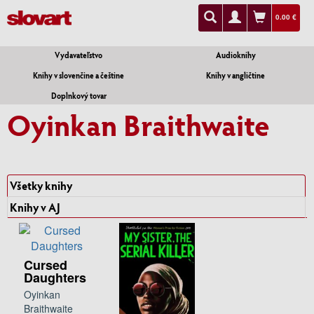
0.00 €
Vydavateľstvo
Audioknihy
Knihy v slovenčine a češtine
Knihy v angličtine
Doplnkový tovar
Oyinkan Braithwaite
Všetky knihy
Knihy v AJ
Cursed
Daughters
Oyinkan
Braithwaite