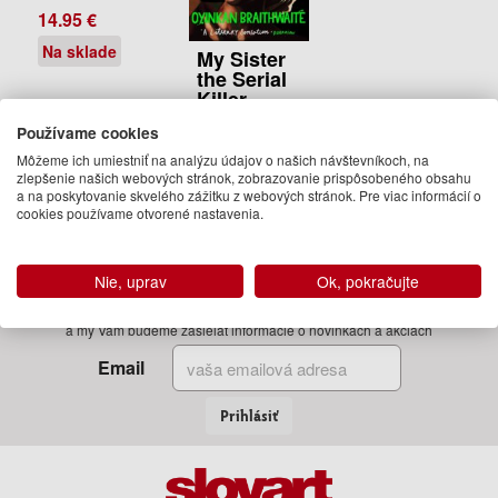
14.95 €
Na sklade
My Sister
the Serial
Killer
Oyinkan
Používame cookies
Braithwaite
Môžeme ich umiestniť na analýzu údajov o našich návštevníkoch, na
13.95 €
zlepšenie našich webových stránok, zobrazovanie prispôsobeného obsahu
a na poskytovanie skvelého zážitku z webových stránok. Pre viac informácií o
Na sklade
cookies používame otvorené nastavenia.
Nie, uprav
Ok, pokračujte
Zadajte Váš email
a my Vám budeme zasielať informácie o novinkách a akciách
Email
Prihlásiť