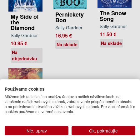
The Snow
Pernickety
My Side of
Song
Boo
the
Sally Gardner
Diamond
Sally Gardner
11.50 €
16.95 €
Sally Gardner
10.95 €
Na sklade
Na sklade
Na
objednávku
Používame cookies
Môžeme ich umiestniť na analýzu údajov o našich návštevníkoch, na
zlepšenie našich webových stránok, zobrazovanie prispôsobeného obsahu
a na poskytovanie skvelého zážitku z webových stránok. Pre viac informácií o
cookies používame otvorené nastavenia.
The
Weather
Nie, uprav
Ok, pokračujte
Woman