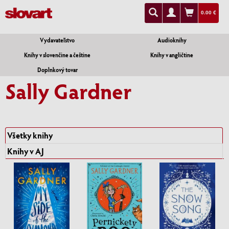
0.00 €
Vydavateľstvo
Audioknihy
Knihy v slovenčine a češtine
Knihy v angličtine
Doplnkový tovar
Sally Gardner
Všetky knihy
Knihy v AJ