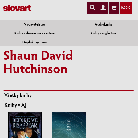
0.00 €
Vydavateľstvo
Audioknihy
Knihy v slovenčine a češtine
Knihy v angličtine
Doplnkový tovar
Shaun David
Hutchinson
Všetky knihy
Knihy v AJ