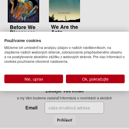
We Are the
Before We
Ants
Disappear
Shaun David
Shaun David
Používame cookies
Hutchinson
Hutchinson
Môžeme ich umiestniť na analýzu údajov o našich návštevníkoch, na
13.50 €
18.95 €
zlepšenie našich webových stránok, zobrazovanie prispôsobeného obsahu
a na poskytovanie skvelého zážitku z webových stránok. Pre viac informácií o
Na
Dodanie do
cookies používame otvorené nastavenia.
objednávku
21 dní
Nie, uprav
Ok, pokračujte
Zadajte Váš email
a my Vám budeme zasielať informácie o novinkách a akciách
Email
Prihlásiť