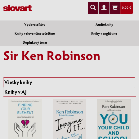
0.00 €
Vydavateľstvo
Audioknihy
Knihy v slovenčine a češtine
Knihy v angličtine
Doplnkový tovar
Sir Ken Robinson
Všetky knihy
Knihy v AJ