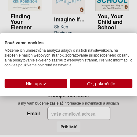
Finding
You, Your
Imagine If...
Your
Child and
Element
School
Sir Ken
Robinson
Sir Ken
Sir Ken
12.95 €
Robinson
Robinson, Lou
Používame cookies
Aronica
14.95 €
Na
Môžeme ich umiestniť na analýzu údajov o našich návštevníkoch, na
14.50 €
objednávku
zlepšenie našich webových stránok, zobrazovanie prispôsobeného obsahu
Na
a na poskytovanie skvelého zážitku z webových stránok. Pre viac informácií o
objednávku
Na
cookies používame otvorené nastavenia.
objednávku
Nie, uprav
Ok, pokračujte
Zadajte Váš email
a my Vám budeme zasielať informácie o novinkách a akciách
Email
Prihlásiť