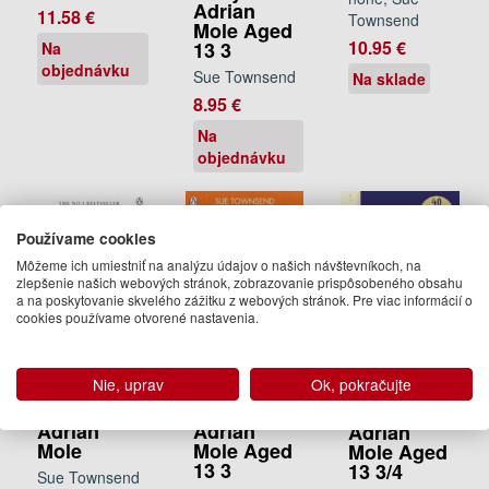
Adrian
11.58 €
Townsend
Mole Aged
10.95 €
13 3
Na
objednávku
Sue Townsend
Na sklade
8.95 €
Na
objednávku
Používame cookies
Môžeme ich umiestniť na analýzu údajov o našich návštevníkoch, na
zlepšenie našich webových stránok, zobrazovanie prispôsobeného obsahu
a na poskytovanie skvelého zážitku z webových stránok. Pre viac informácií o
cookies používame otvorené nastavenia.
Nie, uprav
Ok, pokračujte
Lost
The Secret
The Secret
Diaries of
Diary of
Diary of
Adrian
Adrian
Adrian
Mole
Mole Aged
Mole Aged
13 3
13 3/4
Sue Townsend