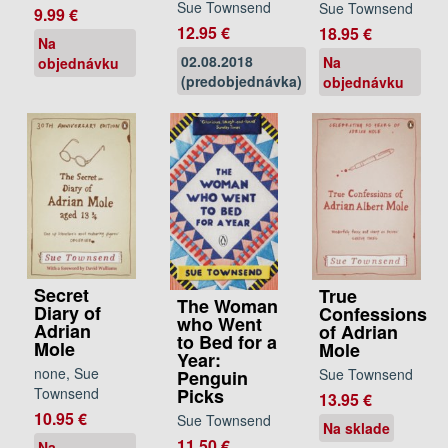
Sue Townsend
Sue Townsend
9.99 €
12.95 €
18.95 €
Na
02.08.2018
Na
objednávku
(predobjednávka)
objednávku
Secret
True
The Woman
Diary of
Confessions
who Went
Adrian
of Adrian
to Bed for a
Mole
Mole
Year:
none, Sue
Sue Townsend
Penguin
Townsend
Picks
13.95 €
10.95 €
Sue Townsend
Na sklade
11.50 €
Na