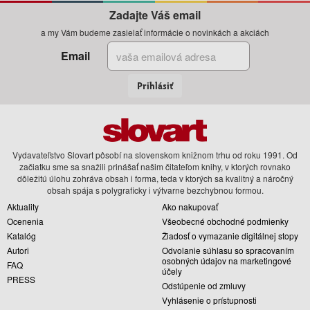
Zadajte Váš email
a my Vám budeme zasielať informácie o novinkách a akciách
Email
Prihlásiť
Vydavateľstvo Slovart pôsobí na slovenskom knižnom trhu od roku 1991. Od
začiatku sme sa snažili prinášať našim čitateľom knihy, v ktorých rovnako
dôležitú úlohu zohráva obsah i forma, teda v ktorých sa kvalitný a náročný
obsah spája s polygraficky i výtvarne bezchybnou formou.
Aktuality
Ako nakupovať
Ocenenia
Všeobecné obchodné podmienky
Katalóg
Žiadosť o vymazanie digitálnej stopy
Autori
Odvolanie súhlasu so spracovaním
osobných údajov na marketingové
FAQ
účely
PRESS
Odstúpenie od zmluvy
Vyhlásenie o prístupnosti