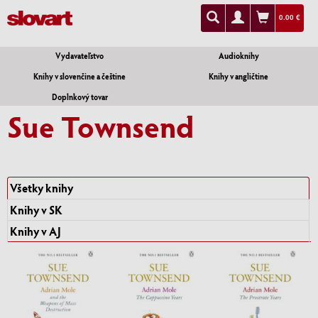
0.00 €
Vydavateľstvo
Audioknihy
Knihy v slovenčine a češtine
Knihy v angličtine
Doplnkový tovar
Sue Townsend
Všetky knihy
Knihy v SK
Knihy v AJ