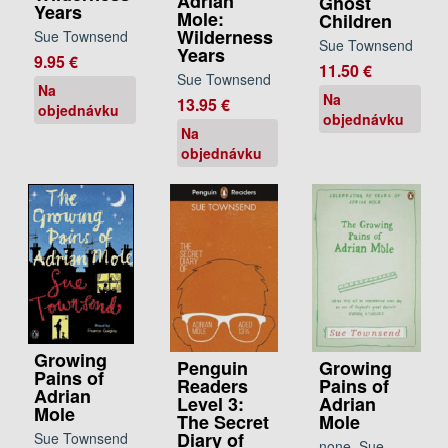
Adrian
Ghost
Years
Mole:
Children
Wilderness
Sue Townsend
Sue Townsend
Years
9.95 €
11.50 €
Sue Townsend
Na
Na
13.95 €
objednávku
objednávku
Na
objednávku
Growing
Penguin
Growing
Pains of
Readers
Pains of
Adrian
Level 3:
Adrian
Mole
The Secret
Mole
Diary of
Sue Townsend
none, Sue