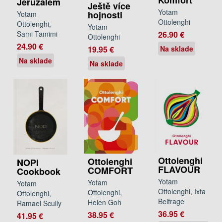
Komfort
Jeruzalém
Ještě více
Yotam
hojnosti
Yotam
Ottolenghi
Ottolenghi,
Yotam
26.90 €
Sami Tamimi
Ottolenghi
24.90 €
19.95 €
Na sklade
Na sklade
Na sklade
Ottolenghi
Ottolenghi
NOPI
FLAVOUR
COMFORT
Cookbook
Yotam
Yotam
Yotam
Ottolenghi, Ixta
Ottolenghi,
Ottolenghi,
Belfrage
Helen Goh
Ramael Scully
36.95 €
38.95 €
41.95 €