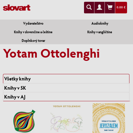
0.00 €
Vydavateľstvo
Audioknihy
Knihy v slovenčine a češtine
Knihy v angličtine
Doplnkový tovar
Yotam Ottolenghi
Všetky knihy
Knihy v SK
Knihy v AJ