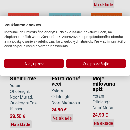
Na sklade
Používame cookies
Môžeme ich umiestniť na analýzu údajov o našich návštevníkoch, na
zlepšenie našich webových stránok, zobrazovanie prispôsobeného obsahu
a na poskytovanie skvelého zážitku z webových stránok. Pre viac informácií o
cookies používame otvorené nastavenia.
Ottolenghi
Ottolenghi
Ottolenghi
Nie, uprav
Ok, pokračujte
Test
Testovací
Testovací
Kitchen:
kuchyně:
kuchyně:
Shelf Love
Extra dobré
Moje
věci
milovaná
Yotam
spíž
Yotam
Ottolenghi,
Yotam
Ottolenghi,
Noor Murad,
Ottolenghi,
Noor Muradová
Ottolenghi Test
Noor Murad
Kitchen
24.90 €
24.90 €
29.50 €
Na sklade
Na sklade
Na sklade