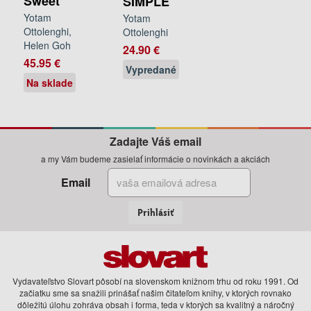
Sweet
SIMPLE
Yotam
Yotam
Ottolenghi,
Ottolenghi
Helen Goh
24.90 €
45.95 €
Vypredané
Na sklade
Zadajte Váš email
a my Vám budeme zasielať informácie o novinkách a akciách
Email
Prihlásiť
Vydavateľstvo Slovart pôsobí na slovenskom knižnom trhu od roku 1991. Od
začiatku sme sa snažili prinášať našim čitateľom knihy, v ktorých rovnako
dôležitú úlohu zohráva obsah i forma, teda v ktorých sa kvalitný a náročný