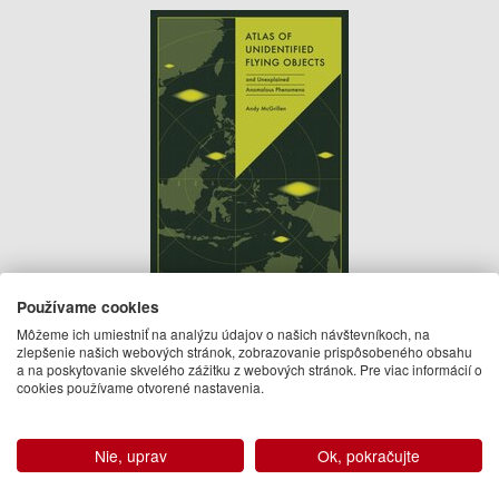
Atlas of Unidentified Flying Objects
Používame cookies
Andy McGrillen
Môžeme ich umiestniť na analýzu údajov o našich návštevníkoch, na
zlepšenie našich webových stránok, zobrazovanie prispôsobeného obsahu
26.95 €
a na poskytovanie skvelého zážitku z webových stránok. Pre viac informácií o
cookies používame otvorené nastavenia.
Na sklade
Nie, uprav
Ok, pokračujte