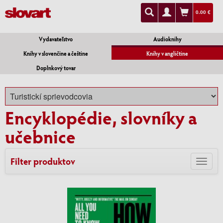
0.00 €
Vydavateľstvo
Audioknihy
Knihy v slovenčine a češtine
Knihy v angličtine
Doplnkový tovar
Encyklopédie, slovníky a
učebnice
Filter produktov
Toggl
navig