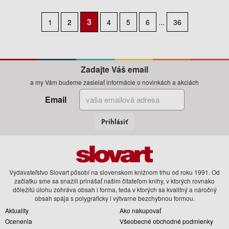
3
...
1
2
4
5
6
36
Predchádzajúca
Nasleduj
strana
strana
Zadajte Váš email
a my Vám budeme zasielať informácie o novinkách a akciách
Email
Prihlásiť
Vydavateľstvo Slovart pôsobí na slovenskom knižnom trhu od roku 1991. Od
začiatku sme sa snažili prinášať našim čitateľom knihy, v ktorých rovnako
dôležitú úlohu zohráva obsah i forma, teda v ktorých sa kvalitný a náročný
obsah spája s polygraficky i výtvarne bezchybnou formou.
Aktuality
Ako nakupovať
Ocenenia
Všeobecné obchodné podmienky