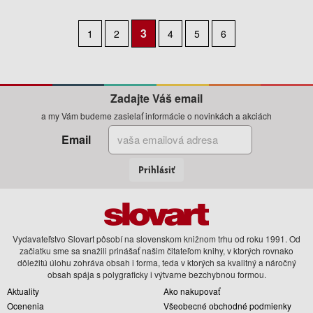
3
1
2
4
5
6
Predchádzajúca
Nasledujúca
strana
strana
Zadajte Váš email
a my Vám budeme zasielať informácie o novinkách a akciách
Email
Prihlásiť
Vydavateľstvo Slovart pôsobí na slovenskom knižnom trhu od roku 1991. Od
začiatku sme sa snažili prinášať našim čitateľom knihy, v ktorých rovnako
dôležitú úlohu zohráva obsah i forma, teda v ktorých sa kvalitný a náročný
obsah spája s polygraficky i výtvarne bezchybnou formou.
Aktuality
Ako nakupovať
Ocenenia
Všeobecné obchodné podmienky