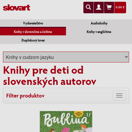
0.00 €
Vydavateľstvo
Audioknihy
Knihy v slovenčine a češtine
Knihy v angličtine
Doplnkový tovar
Knihy pre deti od
slovenských autorov
Filter produktov
Toggl
navig