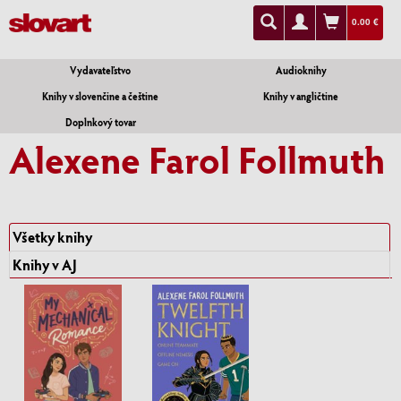
0.00 €
Vydavateľstvo
Audioknihy
Knihy v slovenčine a češtine
Knihy v angličtine
Doplnkový tovar
Alexene Farol Follmuth
Všetky knihy
Knihy v AJ