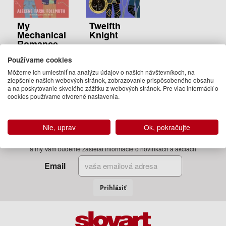
My
Twelfth
Mechanical
Knight
Romance
Alexene Farol
Alexene Farol
Follmuth
Používame cookies
Follmuth
12.95 €
Môžeme ich umiestniť na analýzu údajov o našich návštevníkoch, na
11.95 €
zlepšenie našich webových stránok, zobrazovanie prispôsobeného obsahu
Na sklade
a na poskytovanie skvelého zážitku z webových stránok. Pre viac informácií o
Na sklade
cookies používame otvorené nastavenia.
Nie, uprav
Ok, pokračujte
Zadajte Váš email
a my Vám budeme zasielať informácie o novinkách a akciách
Email
Prihlásiť