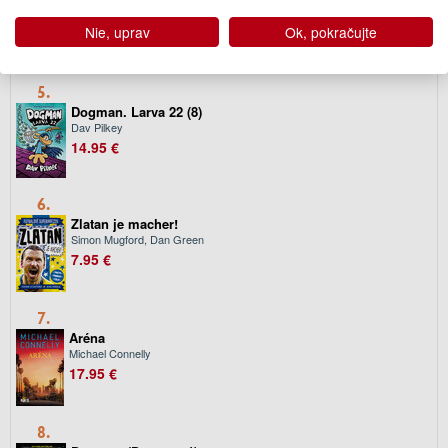
(Dogman 7)
Nie, uprav
Ok, pokračujte
Dav Pilkey
14.95 €
5.
Dogman. Larva 22 (8)
Dav Pilkey
14.95 €
6.
Zlatan je macher!
Simon Mugford, Dan Green
7.95 €
7.
Aréna
Michael Connelly
17.95 €
8.