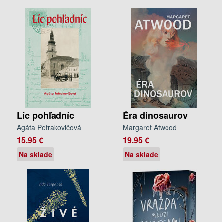
Líc pohľadníc
Éra dinosaurov
Agáta Petrakovičová
Margaret Atwood
15.95 €
19.95 €
Na sklade
Na sklade