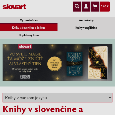
0.00 €
Vydavateľstvo
Audioknihy
Knihy v slovenčine a češtine
Knihy v angličtine
Doplnkový tovar
Knihy v slovenčine a