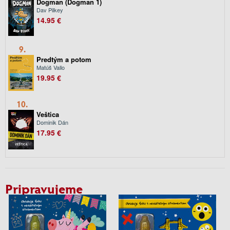
Dogman (Dogman 1)
Dav Pilkey
14.95 €
9.
Predtým a potom
Matúš Vallo
19.95 €
10.
Veštica
Dominik Dán
17.95 €
Pripravujeme