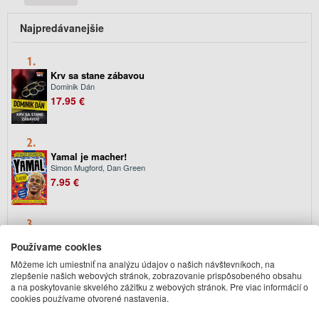
Najpredávanejšie
1.
Krv sa stane zábavou
Dominik Dán
17.95 €
2.
Yamal je macher!
Simon Mugford, Dan Green
7.95 €
3.
Pád Gondolinu
Používame cookies
J. R. R. Tolkien
19.95 €
Môžeme ich umiestniť na analýzu údajov o našich návštevníkoch, na
zlepšenie našich webových stránok, zobrazovanie prispôsobeného obsahu
a na poskytovanie skvelého zážitku z webových stránok. Pre viac informácií o
cookies používame otvorené nastavenia.
4.
Dogman. Komu hodia loptičku