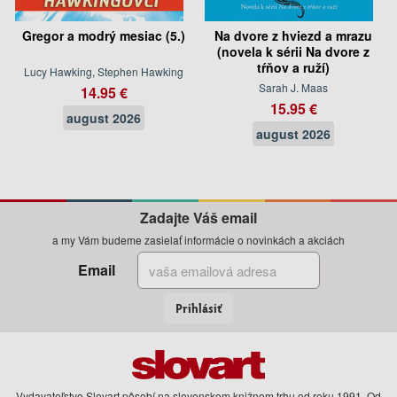
Gregor a modrý mesiac (5.)
Na dvore z hviezd a mrazu
(novela k sérii Na dvore z
tŕňov a ruží)
Lucy Hawking, Stephen Hawking
Sarah J. Maas
14.95 €
15.95 €
august 2026
august 2026
Zadajte Váš email
a my Vám budeme zasielať informácie o novinkách a akciách
Email
Prihlásiť
Vydavateľstvo Slovart pôsobí na slovenskom knižnom trhu od roku 1991. Od