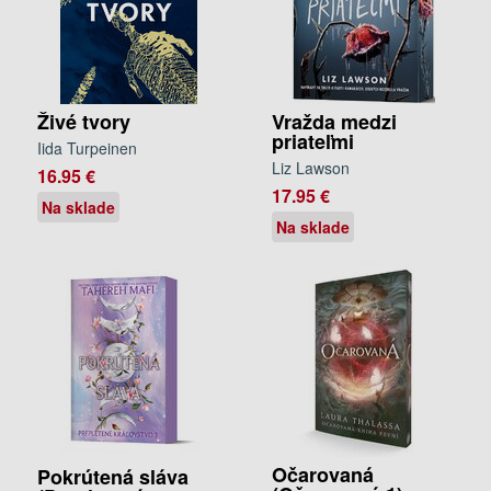
Živé tvory
Vražda medzi
priateľmi
Iida Turpeinen
Liz Lawson
16.95 €
17.95 €
Na sklade
Na sklade
Očarovaná
Pokrútená sláva