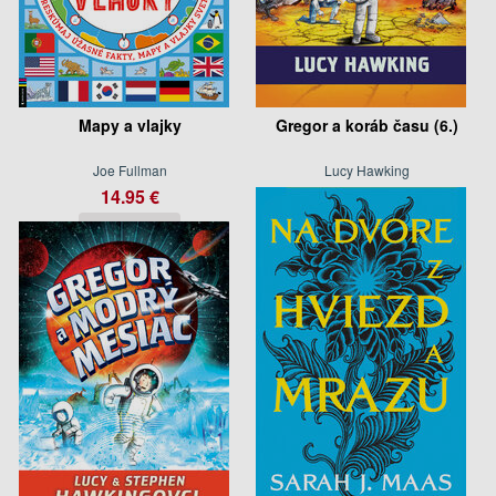
Mapy a vlajky
Gregor a koráb času (6.)
Joe Fullman
Lucy Hawking
14.95 €
14.95 €
august 2026
august 2026