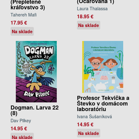
(Očarovaná 1)
(Prepletené
kráľovstvo 3)
Laura Thalassa
Tahereh Mafi
18.95 €
17.95 €
Na sklade
Na sklade
Profesor Tekvička a
Števko v domácom
Dogman. Larva 22
laboratóriu
(8)
Ivana Šušaníková
Dav Pilkey
14.95 €
14.95 €
Na sklade
Na sklade