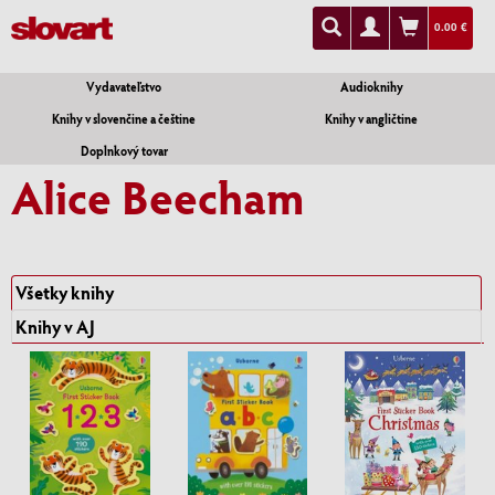
0.00 €
Vydavateľstvo
Audioknihy
Knihy v slovenčine a češtine
Knihy v angličtine
Doplnkový tovar
Alice Beecham
Všetky knihy
Knihy v AJ