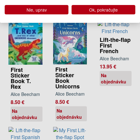
Dodanie do
Nie, uprav
Ok, pokračujte
21 dní
Lift-the-flap
First
French
Alice Beecham
13.95 €
First
First
Sticker
Sticker
Na
Book
Book T.
objednávku
Unicorns
Rex
Alice Beecham
Alice Beecham
8.50 €
8.50 €
Na
Na
objednávku
objednávku