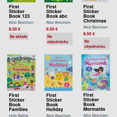
First
First
First
Sticker
Sticker
Sticker
Book 123
Book abc
Book
Christmas
Alice Beecham
Alice Beecham
Alice Beecham
8.50 €
8.50 €
8.50 €
Na sklade
Na
Na
objednávku
objednávku
First
First
First
Sticker
Sticker
Sticker
Book
Book
Book
Mermaids
Families
Holiday
Alice Beecham
Holly Bathie,
Alice Beecham