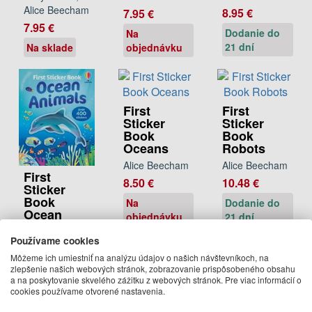
Alice Beecham
8.95 €
7.95 €
7.95 €
Dodanie do
Na
21 dní
Na sklade
objednávku
First
First
Sticker
Sticker
Book
Book
Oceans
Robots
Alice Beecham
Alice Beecham
First
8.50 €
10.48 €
Sticker
Book
Na
Dodanie do
Ocean
objednávku
21 dní
Animals
Používame cookies
Jane Bingham,
Kristie
Môžeme ich umiestniť na analýzu údajov o našich návštevníkoch, na
zlepšenie našich webových stránok, zobrazovanie prispôsobeného obsahu
Pickersgill, Alice
a na poskytovanie skvelého zážitku z webových stránok. Pre viac informácií o
Beecham
cookies používame otvorené nastavenia.
14.95 €