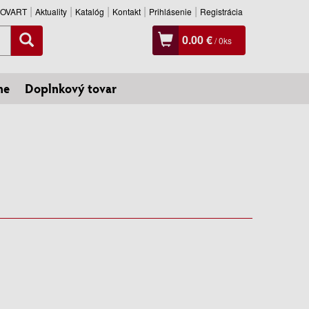
SLOVART
Aktuality
Katalóg
Kontakt
Prihlásenie
Registrácia
0.00 €
/
0
ks
ne
Doplnkový tovar