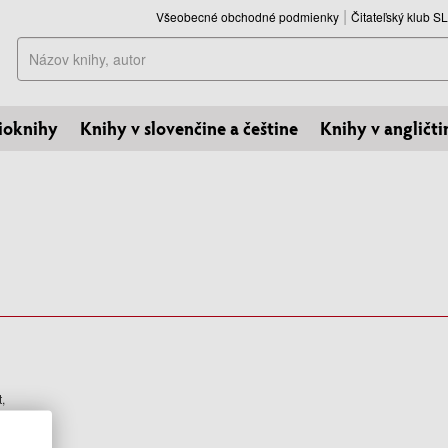
Všeobecné obchodné podmienky
Čitateľský klub 
Hľadať
ioknihy
Knihy v slovenčine a češtine
Knihy v angličti
,
se