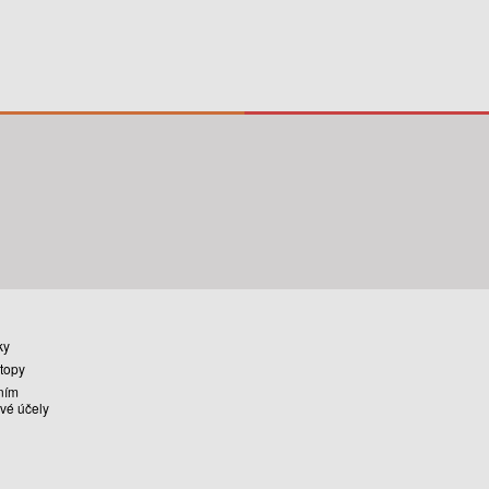
ky
stopy
ním
vé účely