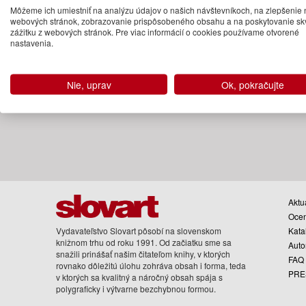
2 500.00 €
Môžeme ich umiestniť na analýzu údajov o našich návštevníkoch, na zlepšenie 
webových stránok, zobrazovanie prispôsobeného obsahu a na poskytovanie sk
Na sklade
zážitku z webových stránok. Pre viac informácií o cookies používame otvorené
nastavenia.
Nie, uprav
Ok, pokračujte
Aktua
Oce
Vydavateľstvo Slovart pôsobí na slovenskom
Kata
knižnom trhu od roku 1991. Od začiatku sme sa
Auto
snažili prinášať našim čitateľom knihy, v ktorých
FAQ
rovnako dôležitú úlohu zohráva obsah i forma, teda
PRE
v ktorých sa kvalitný a náročný obsah spája s
polygraficky i výtvarne bezchybnou formou.