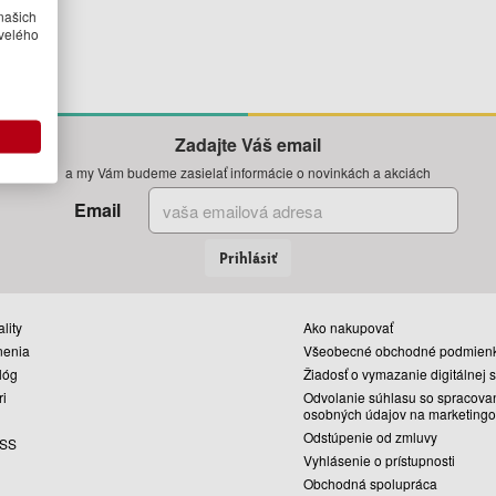
našich
velého
Zadajte Váš email
a my Vám budeme zasielať informácie o novinkách a akciách
Email
Prihlásiť
lity
Ako nakupovať
nenia
Všeobecné obchodné podmien
lóg
Žiadosť o vymazanie digitálnej 
ri
Odvolanie súhlasu so spracova
osobných údajov na marketingo
Odstúpenie od zmluvy
SS
Vyhlásenie o prístupnosti
Obchodná spolupráca