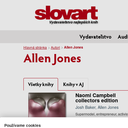
Vydavateľstvo najlepších kníh
Vydavateľstvo
Aud
Allen Jones
Hlavná stránka
Autori
Allen Jones
Všetky knihy
Knihy v AJ
Naomi Campbell
collectors edition
Josh Baker, Allen Jones
Supermodel, entrepreneur, activist
provocateur. Since her teenage ri
to stardom,Naomi ...
Používame cookies