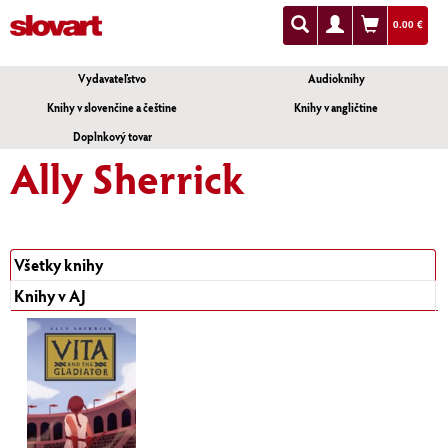
0.00 €
Vydavateľstvo
Audioknihy
Knihy v slovenčine a češtine
Knihy v angličtine
Doplnkový tovar
Ally Sherrick
Všetky knihy
Knihy v AJ