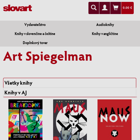
0.00 €
Vydavateľstvo
Audioknihy
Knihy v slovenčine a češtine
Knihy v angličtine
Doplnkový tovar
Art Spiegelman
Všetky knihy
Knihy v AJ