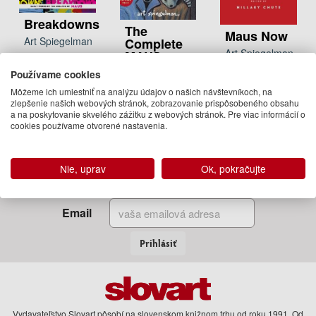
Breakdowns
The
Maus Now
Art Spiegelman
Complete
Art Spiegelman,
MAUS
32.50 €
Hillary Chute
Art Spiegelman
Používame cookies
Na sklade
25.95 €
21.50 €
Môžeme ich umiestniť na analýzu údajov o našich návštevníkoch, na
zlepšenie našich webových stránok, zobrazovanie prispôsobeného obsahu
Na sklade
Na sklade
a na poskytovanie skvelého zážitku z webových stránok. Pre viac informácií o
cookies používame otvorené nastavenia.
Nie, uprav
Ok, pokračujte
Zadajte Váš email
a my Vám budeme zasielať informácie o novinkách a akciách
Email
Prihlásiť
Vydavateľstvo Slovart pôsobí na slovenskom knižnom trhu od roku 1991. Od