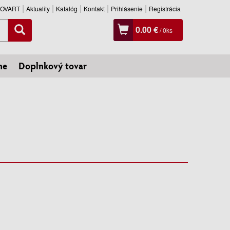
SLOVART
Aktuality
Katalóg
Kontakt
Prihlásenie
Registrácia
0.00 €
/
0
ks
ne
Doplnkový tovar