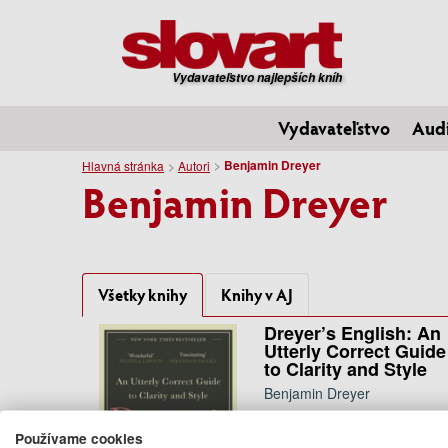
Vydavateľstvo najlepších kníh
Vydavateľstvo
Aud
Benjamin Dreyer
Hlavná stránka
Autori
Benjamin Dreyer
Všetky knihy
Knihy v AJ
Dreyer’s English: An
Utterly Correct Guide
to Clarity and Style
Benjamin Dreyer
12.50 €
Používame cookies
06.08.2020