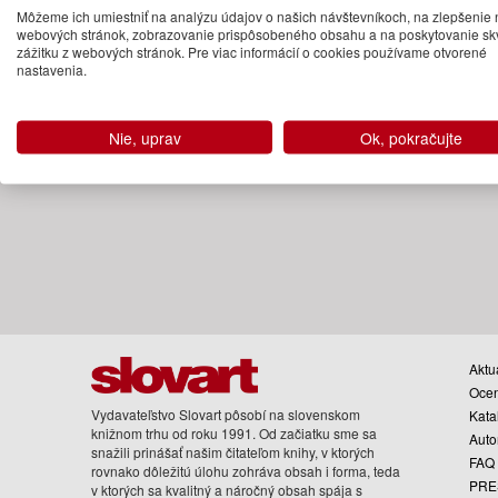
Môžeme ich umiestniť na analýzu údajov o našich návštevníkoch, na zlepšenie 
(predobjednávka)
webových stránok, zobrazovanie prispôsobeného obsahu a na poskytovanie sk
zážitku z webových stránok. Pre viac informácií o cookies používame otvorené
nastavenia.
Nie, uprav
Ok, pokračujte
Aktua
Oce
Vydavateľstvo Slovart pôsobí na slovenskom
Kata
knižnom trhu od roku 1991. Od začiatku sme sa
Auto
snažili prinášať našim čitateľom knihy, v ktorých
FAQ
rovnako dôležitú úlohu zohráva obsah i forma, teda
PRE
v ktorých sa kvalitný a náročný obsah spája s