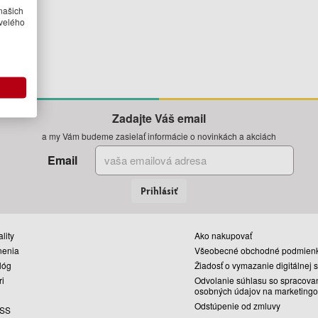
našich
velého
Zadajte Váš email
a my Vám budeme zasielať informácie o novinkách a akciách
Email
Prihlásiť
lity
Ako nakupovať
nenia
Všeobecné obchodné podmien
lóg
Žiadosť o vymazanie digitálnej 
ri
Odvolanie súhlasu so spracova
osobných údajov na marketingo
Odstúpenie od zmluvy
SS