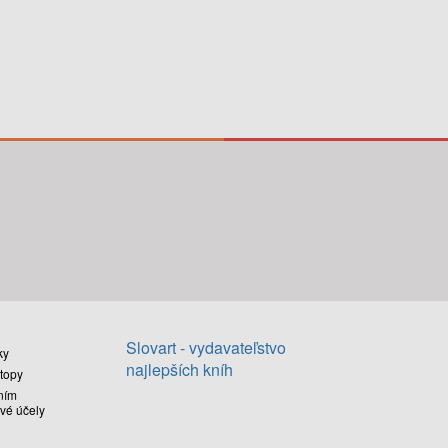
Slovart - vydavateľstvo
ky
najlepších kníh
stopy
ním
vé účely