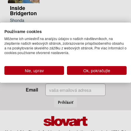
Inside
Bridgerton
Shonda
Rhimes, Betsy
Používame cookies
Beers
Môžeme ich umiestniť na analýzu údajov o našich návštevníkoch, na
32.50 €
zlepšenie našich webových stránok, zobrazovanie prispôsobeného obsahu
Na sklade
a na poskytovanie skvelého zážitku z webových stránok. Pre viac informácií o
cookies používame otvorené nastavenia.
Nie, uprav
Ok, pokračujte
Zadajte Váš email
a my Vám budeme zasielať informácie o novinkách a akciách
Email
Prihlásiť