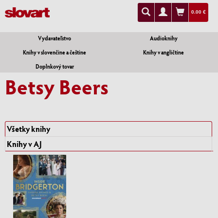
0.00 €
Vydavateľstvo
Audioknihy
Knihy v slovenčine a češtine
Knihy v angličtine
Doplnkový tovar
Betsy Beers
Všetky knihy
Knihy v AJ