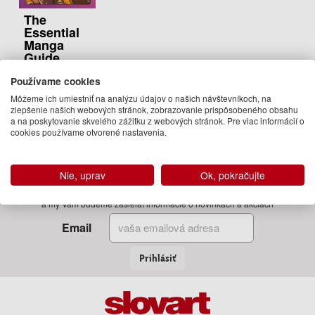
The
Essential
Manga
Guide
Briana
Používame cookies
Lawrence
Môžeme ich umiestniť na analýzu údajov o našich návštevníkoch, na
25.95 €
zlepšenie našich webových stránok, zobrazovanie prispôsobeného obsahu
a na poskytovanie skvelého zážitku z webových stránok. Pre viac informácií o
Na sklade
cookies používame otvorené nastavenia.
Nie, uprav
Ok, pokračujte
Zadajte Váš email
a my Vám budeme zasielať informácie o novinkách a akciách
Email
Prihlásiť