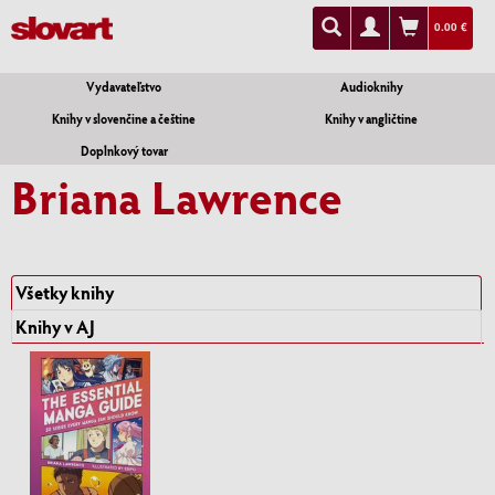
0.00 €
Vydavateľstvo
Audioknihy
Knihy v slovenčine a češtine
Knihy v angličtine
Doplnkový tovar
Briana Lawrence
Všetky knihy
Knihy v AJ