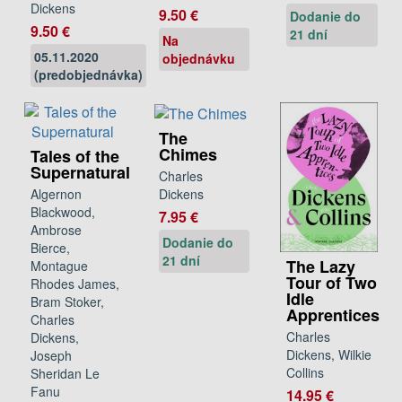
Dickens
9.50 €
Dodanie do
9.50 €
21 dní
Na
05.11.2020
objednávku
(predobjednávka)
The
Chimes
Tales of the
Supernatural
Charles
Dickens
Algernon
Blackwood,
7.95 €
Ambrose
Dodanie do
Bierce,
21 dní
The Lazy
Montague
Tour of Two
Rhodes James,
Idle
Bram Stoker,
Apprentices
Charles
Charles
Dickens,
Dickens, Wilkie
Joseph
Collins
Sheridan Le
Fanu
14.95 €