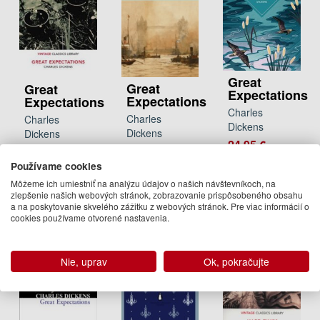
Great
Great
Great
Expectations
Expectations
Expectations
Charles
Charles
Charles
Dickens
Dickens
Dickens
24.95 €
15.95 €
3.95 €
Na sklade
Používame cookies
Na
Dodanie do
Môžeme ich umiestniť na analýzu údajov o našich návštevníkoch, na
objednávku
21 dní
zlepšenie našich webových stránok, zobrazovanie prispôsobeného obsahu
a na poskytovanie skvelého zážitku z webových stránok. Pre viac informácií o
cookies používame otvorené nastavenia.
Nie, uprav
Ok, pokračujte