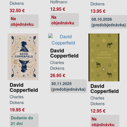
Hoffmann
Dickens
Dickens
12.95 €
32.50 €
13.95 €
Na
Na
08.10.2026
objednávku
objednávku
(predobjednávka)
David
Copperfield
Charles
Dickens
26.95 €
30.11.2025
David
David
(predobjednávka)
Copperfield
Copperfield
Charles
Charles
Dickens
Dickens
19.95 €
12.95 €
Dodanie do
Na
21 dní
objednávku