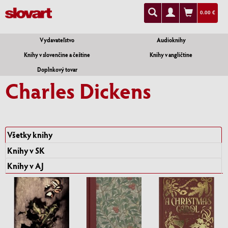
0.00 €
Vydavateľstvo
Audioknihy
Knihy v slovenčine a češtine
Knihy v angličtine
Doplnkový tovar
Charles Dickens
Všetky knihy
Knihy v SK
Knihy v AJ