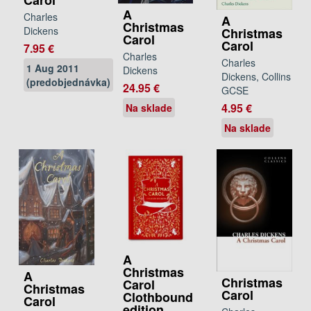
A
Charles
A
Christmas
Dickens
Christmas
Carol
Carol
7.95 €
Charles
Charles
1 Aug 2011
Dickens
Dickens, Collins
(predobjednávka)
24.95 €
GCSE
4.95 €
Na sklade
Na sklade
A
Christmas
A
Christmas
Carol
Christmas
Carol
Clothbound
Carol
edition