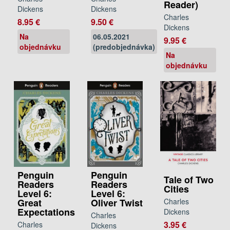
Reader)
Dickens
Dickens
Charles
8.95 €
9.50 €
Dickens
Na
06.05.2021
9.95 €
objednávku
(predobjednávka)
Na
objednávku
Penguin
Penguin
Tale of Two
Readers
Readers
Cities
Level 6:
Level 6:
Charles
Oliver Twist
Great
Expectations
Dickens
Charles
3.95 €
Charles
Dickens