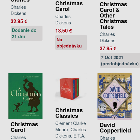
Christmas
Christmas
Charles
Carol
Carol &
Dickens
Other
Charles
Christmas
32.95 €
Dickens
Tales
13.50 €
Dodanie do
Charles
21 dní
Na
Dickens
objednávku
37.95 €
7 Oct 2021
(predobjednávka)
Christmas
Classics
Clement Clarke
Christmas
David
Carol
Moore, Charles
Copperfield
Dickens, E.T.A.
Charles
Charles