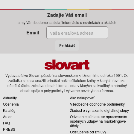
Zadajte Váš email
a my Vám budeme zasielať informácie o novinkách a akciách
Email
Prihlásiť
Vydavateľstvo Slovart pôsobí na slovenskom knižnom trhu od roku 1991. Od
začiatku sme sa snažili prinášať našim čitateľom knihy, v ktorých rovnako
dôležitú úlohu zohráva obsah i forma, teda v ktorých sa kvalitný a náročný
obsah spája s polygraficky i výtvarne bezchybnou formou.
Aktuality
Ako nakupovať
Ocenenia
Všeobecné obchodné podmienky
Katalóg
Žiadosť o vymazanie digitálnej stopy
Autori
Odvolanie súhlasu so spracovaním
osobných údajov na marketingové
FAQ
účely
PRESS
Odstúpenie od zmluvy