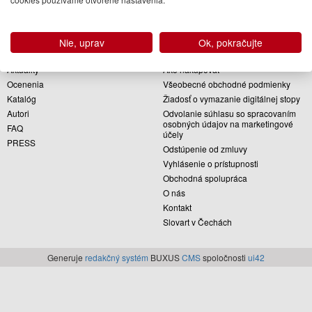
Vydavateľstvo Slovart pôsobí na slovenskom knižnom trhu od roku 1991. Od
začiatku sme sa snažili prinášať našim čitateľom knihy, v ktorých rovnako
dôležitú úlohu zohráva obsah i forma, teda v ktorých sa kvalitný a náročný
Nie, uprav
Ok, pokračujte
obsah spája s polygraficky i výtvarne bezchybnou formou.
Aktuality
Ako nakupovať
Ocenenia
Všeobecné obchodné podmienky
Katalóg
Žiadosť o vymazanie digitálnej stopy
Autori
Odvolanie súhlasu so spracovaním
osobných údajov na marketingové
FAQ
účely
PRESS
Odstúpenie od zmluvy
Vyhlásenie o prístupnosti
Obchodná spolupráca
O nás
Kontakt
Slovart v Čechách
Generuje
redakčný systém
BUXUS
CMS
spoločnosti
ui42