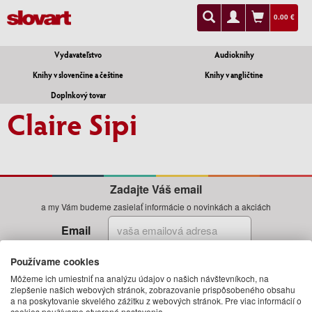
0.00 €
Vydavateľstvo
Audioknihy
Knihy v slovenčine a češtine
Knihy v angličtine
Doplnkový tovar
Claire Sipi
Zadajte Váš email
a my Vám budeme zasielať informácie o novinkách a akciách
Email
Prihlásiť
Používame cookies
Môžeme ich umiestniť na analýzu údajov o našich návštevníkoch, na
zlepšenie našich webových stránok, zobrazovanie prispôsobeného obsahu
a na poskytovanie skvelého zážitku z webových stránok. Pre viac informácií o
cookies používame otvorené nastavenia.