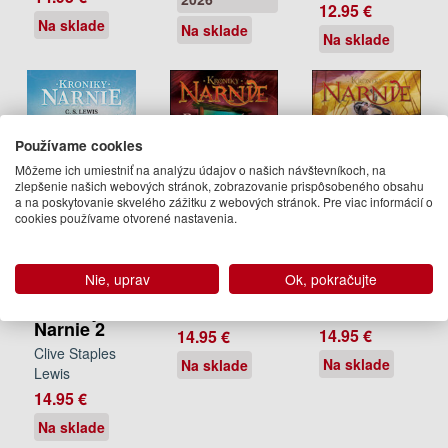
12.95 €
Na sklade
Na sklade
Na sklade
Používame cookies
Môžeme ich umiestniť na analýzu údajov o našich návštevníkoch, na
zlepšenie našich webových stránok, zobrazovanie prispôsobeného obsahu
a na poskytovanie skvelého zážitku z webových stránok. Pre viac informácií o
cookies používame otvorené nastavenia.
Princ
Posledný
Lev, šatník
Kaspián (4)
boj (7)
a
Nie, uprav
Ok, pokračujte
čarodejnica.
Clive Staples
Clive Staples
Kroniky
Lewis
Lewis
Narnie 2
14.95 €
14.95 €
Clive Staples
Na sklade
Na sklade
Lewis
14.95 €
Na sklade