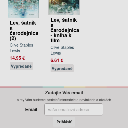
Lev, šatník
Lev, šatník
a
a
čarodejnica
čarodejnica
- kniha k
(2)
film
Clive Staples
Clive Staples
Lewis
Lewis
14.95 €
6.61 €
Vypredané
Vypredané
Zadajte Váš email
a my Vám budeme zasielať informácie o novinkách a akciách
Email
Prihlásiť