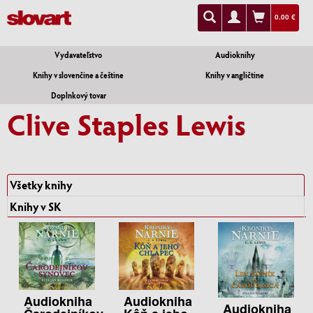
0.00 €
Vydavateľstvo
Audioknihy
Knihy v slovenčine a češtine
Knihy v angličtine
Doplnkový tovar
Clive Staples Lewis
Všetky knihy
Knihy v SK
Audiokniha
Audiokniha
Audiokniha