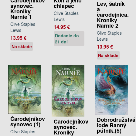
Čarodejníkov
Kôň a jeho
Lev, šatník
synovec.
chlapec
a
Kroniky
Clive Staples
čarodejnica.
Narnie 1
Lewis
Kroniky
Clive Staples
Narnie 2
14.95 €
Lewis
Clive Staples
Dodanie do
13.95 €
Lewis
21 dní
13.95 €
Na sklade
Na sklade
Čarodejníkov
Dobrodružstvá
Čarodejníkov
synovec (1)
lode Ranný
synovec.
pútnik.(5)
Kroniky
Clive Staples