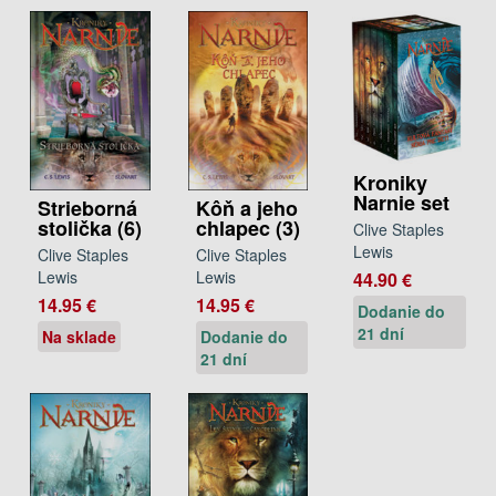
Kroniky
Narnie set
Strieborná
Kôň a jeho
stolička (6)
chlapec (3)
Clive Staples
Lewis
Clive Staples
Clive Staples
Lewis
Lewis
44.90 €
14.95 €
14.95 €
Dodanie do
21 dní
Na sklade
Dodanie do
21 dní