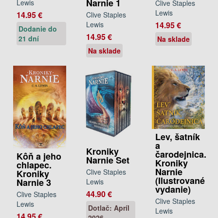
Narnie 1
Lewis
Clive Staples
Lewis
14.95 €
Clive Staples
14.95 €
Lewis
Dodanie do
14.95 €
21 dní
Na sklade
Na sklade
Lev, šatník
a
Kroniky
čarodejnica.
Kôň a jeho
Narnie Set
Kroniky
chlapec.
Narnie
Clive Staples
Kroniky
(Ilustrované
Narnie 3
Lewis
vydanie)
44.90 €
Clive Staples
Clive Staples
Lewis
Dotlač: Apríl
Lewis
14.95 €
2026