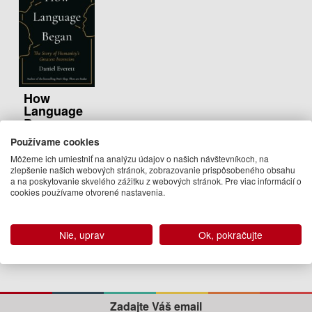
How
Language
Began
Daniel (Dean of
Používame cookies
Arts and
Môžeme ich umiestniť na analýzu údajov o našich návštevníkoch, na
Sciences at
zlepšenie našich webových stránok, zobrazovanie prispôsobeného obsahu
a na poskytovanie skvelého zážitku z webových stránok. Pre viac informácií o
Bentley
cookies používame otvorené nastavenia.
University)
Everett
16.95 €
Nie, uprav
Ok, pokračujte
Na sklade
Zadajte Váš email