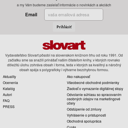
a my Vám budeme zasielať informácie o novinkách a akciách
Email
Prihlásiť
Vydavateľstvo Slovart pôsobí na slovenskom knižnom trhu od roku 1991. Od
začiatku sme sa snažili prinášať našim čitateľom knihy, v ktorých rovnako
dôležitú úlohu zohráva obsah i forma, teda v ktorých sa kvalitný a náročný
obsah spája s polygraficky i výtvarne bezchybnou formou.
Aktuality
Ako nakupovať
Ocenenia
Všeobecné obchodné podmienky
Katalóg
Žiadosť o vymazanie digitálnej stopy
Autori
Odvolanie súhlasu so spracovaním
osobných údajov na marketingové
FAQ
účely
PRESS
Odstúpenie od zmluvy
Vyhlásenie o prístupnosti
Obchodná spolupráca
O nás