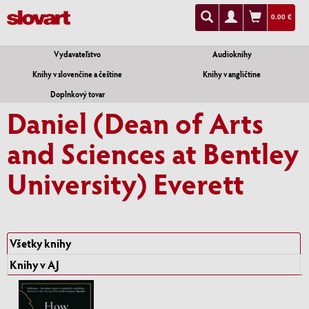
0.00 €
Vydavateľstvo
Audioknihy
Knihy v slovenčine a češtine
Knihy v angličtine
Doplnkový tovar
Daniel (Dean of Arts
and Sciences at Bentley
University) Everett
Všetky knihy
Knihy v AJ