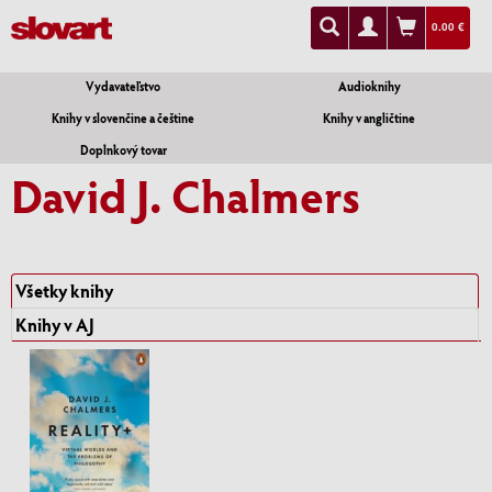
0.00 €
Vydavateľstvo
Audioknihy
Knihy v slovenčine a češtine
Knihy v angličtine
Doplnkový tovar
David J. Chalmers
Všetky knihy
Knihy v AJ