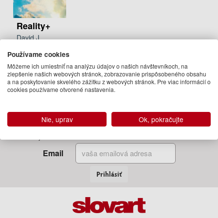
Reality+
David J.
Chalmers
Používame cookies
16.95 €
Môžeme ich umiestniť na analýzu údajov o našich návštevníkoch, na
Na
zlepšenie našich webových stránok, zobrazovanie prispôsobeného obsahu
a na poskytovanie skvelého zážitku z webových stránok. Pre viac informácií o
objednávku
cookies používame otvorené nastavenia.
Nie, uprav
Ok, pokračujte
Zadajte Váš email
a my Vám budeme zasielať informácie o novinkách a akciách
Email
Prihlásiť