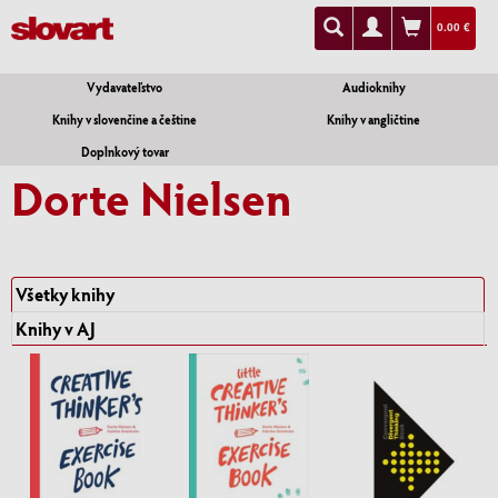
0.00 €
Vydavateľstvo
Audioknihy
Knihy v slovenčine a češtine
Knihy v angličtine
Doplnkový tovar
Dorte Nielsen
Všetky knihy
Knihy v AJ