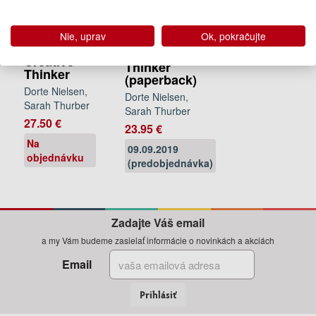
The Secret
The Secret
of the
of the
Nie, uprav
Ok, pokračujte
Highly
Highly
Creative
Creative
Thinker
Thinker
(paperback)
Dorte Nielsen,
Dorte Nielsen,
Sarah Thurber
Sarah Thurber
27.50 €
23.95 €
Na
09.09.2019
objednávku
(predobjednávka)
Zadajte Váš email
a my Vám budeme zasielať informácie o novinkách a akciách
Email
Prihlásiť