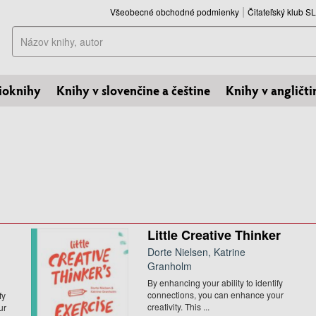
Všeobecné obchodné podmienky
Čitateľský klub 
Hľadať
ioknihy
Knihy v slovenčine a češtine
Knihy v angličti
Little Creative Thinker
Dorte Nielsen, Katrine
Granholm
By enhancing your ability to identify
connections, you can enhance your
fy
creativity. This ...
ur