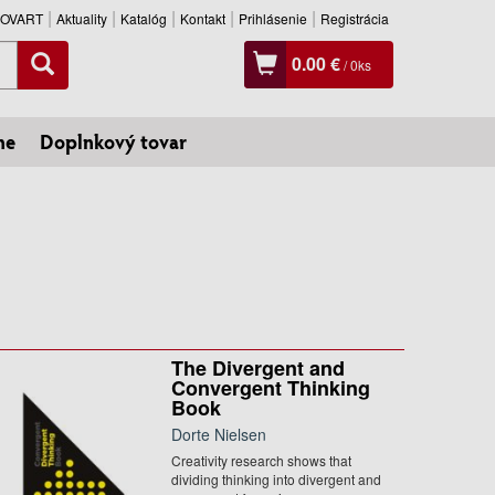
SLOVART
Aktuality
Katalóg
Kontakt
Prihlásenie
Registrácia
0.00 €
/
0
ks
ne
Doplnkový tovar
The Divergent and
Convergent Thinking
Book
Dorte Nielsen
Creativity research shows that
dividing thinking into divergent and