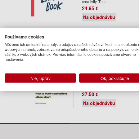
creativity. This ...
24.95 €
Na objednávku
Používame cookies
Môžeme ich umiestniť na analýzu údajov o našich návštevníkoch, na zlepšenie 
The Secret of the
webových stránok, zobrazovanie prispôsobeného obsahu a na poskytovanie sk
Highly Creative
zážitku z webových stránok. Pre viac informácií o cookies používame otvorené
Thinker
nastavenia.
Dorte Nielsen, Sarah Thurbe
Supported by the latest
neuroscience, this book gives yo
Nie, uprav
Ok, pokračujte
hands-on advice on how to
enhance ...
27.50 €
Na objednávku