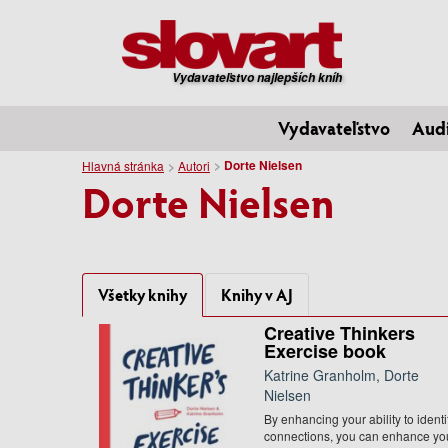
Vydavateľstvo najlepších kníh
Vydavateľstvo
Aud
Dorte Nielsen
Hlavná stránka
Autori
Dorte Nielsen
Všetky knihy
Knihy v AJ
Creative Thinkers
Exercise book
Katrine Granholm, Dorte
Nielsen
By enhancing your ability to identi
connections, you can enhance yo