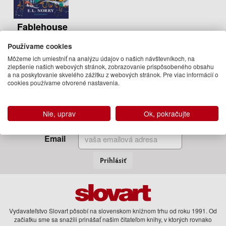
Fablehouse
Emma Norry
Používame cookies
11.50 €
Môžeme ich umiestniť na analýzu údajov o našich návštevníkoch, na
Na sklade
zlepšenie našich webových stránok, zobrazovanie prispôsobeného obsahu
a na poskytovanie skvelého zážitku z webových stránok. Pre viac informácií o
cookies používame otvorené nastavenia.
Zadajte Váš email
Nie, uprav
Ok, pokračujte
a my Vám budeme zasielať informácie o novinkách a akciách
Email
Prihlásiť
Vydavateľstvo Slovart pôsobí na slovenskom knižnom trhu od roku 1991. Od
začiatku sme sa snažili prinášať našim čitateľom knihy, v ktorých rovnako