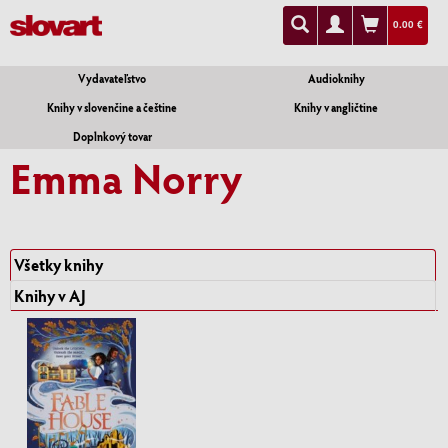
0.00 €
Vydavateľstvo
Audioknihy
Knihy v slovenčine a češtine
Knihy v angličtine
Doplnkový tovar
Emma Norry
Všetky knihy
Knihy v AJ