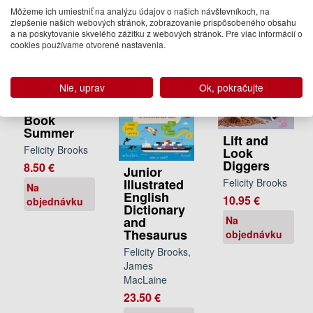
objednávku
Na
Môžeme ich umiestniť na analýzu údajov o našich návštevníkoch, na
Na
objednávku
zlepšenie našich webových stránok, zobrazovanie prispôsobeného obsahu
objednávku
a na poskytovanie skvelého zážitku z webových stránok. Pre viac informácií o
cookies používame otvorené nastavenia.
Nie, uprav
Ok, pokračujte
First
Sticker
Book
Summer
Lift and
Felicity Brooks
Look
Diggers
8.50 €
Junior
Felicity Brooks
Illustrated
Na
English
10.95 €
objednávku
Dictionary
Na
and
Thesaurus
objednávku
Felicity Brooks,
James
MacLaine
23.50 €