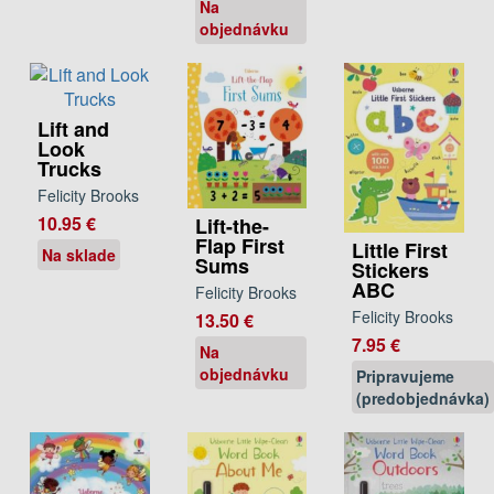
Na
objednávku
Lift and
Look
Trucks
Felicity Brooks
10.95 €
Lift-the-
Flap First
Little First
Na sklade
Sums
Stickers
ABC
Felicity Brooks
Felicity Brooks
13.50 €
7.95 €
Na
objednávku
Pripravujeme
(predobjednávka)