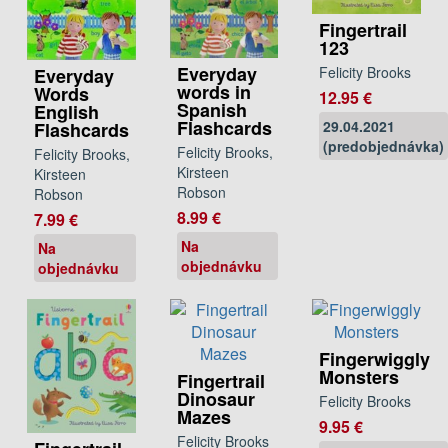
Fingertrail
123
Everyday
Felicity Brooks
Everyday
words in
Words
12.95 €
Spanish
English
Flashcards
29.04.2021
Flashcards
(predobjednávka)
Felicity Brooks,
Felicity Brooks,
Kirsteen
Kirsteen
Robson
Robson
8.99 €
7.99 €
Na
Na
objednávku
objednávku
Fingerwiggly
Monsters
Fingertrail
Dinosaur
Felicity Brooks
Mazes
9.95 €
Felicity Brooks