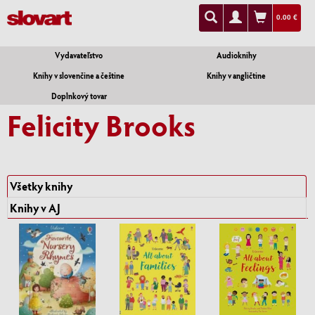
0.00 €
Vydavateľstvo
Audioknihy
Knihy v slovenčine a češtine
Knihy v angličtine
Doplnkový tovar
Felicity Brooks
Všetky knihy
Knihy v AJ