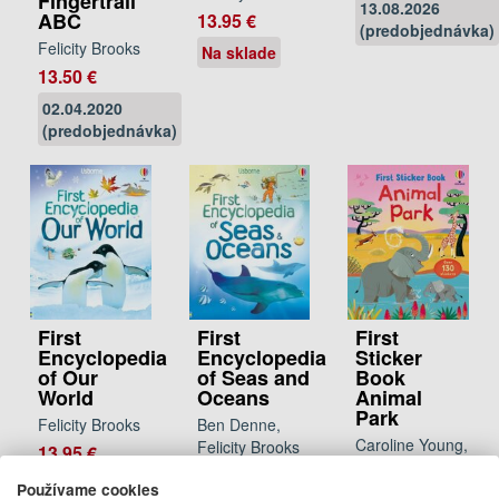
Fingertrail
13.08.2026
ABC
13.95 €
(predobjednávka)
Felicity Brooks
Na sklade
13.50 €
02.04.2020
(predobjednávka)
First
First
First
Encyclopedia
Encyclopedia
Sticker
of Our
of Seas and
Book
World
Oceans
Animal
Park
Felicity Brooks
Ben Denne,
Caroline Young,
Felicity Brooks
13.95 €
Felicity Brooks
13.95 €
Na
Používame cookies
8.95 €