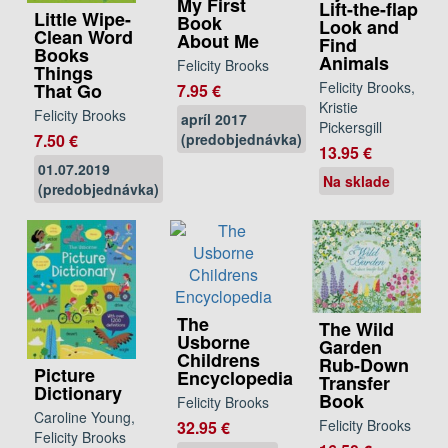
My First
Lift-the-flap
Little Wipe-
Book
Look and
Clean Word
About Me
Find
Books
Animals
Felicity Brooks
Things
Felicity Brooks,
That Go
7.95 €
Kristie
Felicity Brooks
apríl 2017
Pickersgill
(predobjednávka)
7.50 €
13.95 €
01.07.2019
Na sklade
(predobjednávka)
The
The Wild
Usborne
Garden
Childrens
Rub-Down
Picture
Encyclopedia
Transfer
Dictionary
Book
Felicity Brooks
Caroline Young,
Felicity Brooks
32.95 €
Felicity Brooks