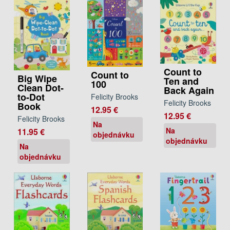
Count to
Count to
Big Wipe
Ten and
100
Clean Dot-
Back Again
to-Dot
Felicity Brooks
Felicity Brooks
Book
12.95 €
12.95 €
Felicity Brooks
Na
Na
11.95 €
objednávku
objednávku
Na
objednávku