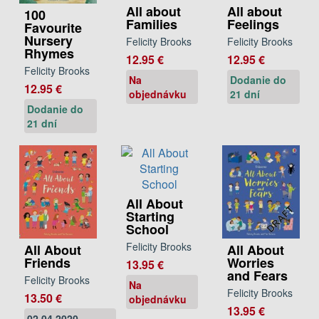
All about
All about
100
Families
Feelings
Favourite
Nursery
Felicity Brooks
Felicity Brooks
Rhymes
12.95 €
12.95 €
Felicity Brooks
Na
Dodanie do
12.95 €
objednávku
21 dní
Dodanie do
21 dní
All About
Starting
School
Felicity Brooks
All About
All About
Friends
Worries
13.95 €
and Fears
Felicity Brooks
Na
Felicity Brooks
13.50 €
objednávku
13.95 €
02.04.2020