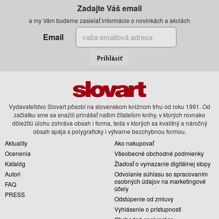
Zadajte Váš email
a my Vám budeme zasielať informácie o novinkách a akciách
Email
Prihlásiť
Vydavateľstvo Slovart pôsobí na slovenskom knižnom trhu od roku 1991. Od
začiatku sme sa snažili prinášať našim čitateľom knihy, v ktorých rovnako
dôležitú úlohu zohráva obsah i forma, teda v ktorých sa kvalitný a náročný
obsah spája s polygraficky i výtvarne bezchybnou formou.
Aktuality
Ako nakupovať
Ocenenia
Všeobecné obchodné podmienky
Katalóg
Žiadosť o vymazanie digitálnej stopy
Autori
Odvolanie súhlasu so spracovaním
osobných údajov na marketingové
FAQ
účely
PRESS
Odstúpenie od zmluvy
Vyhlásenie o prístupnosti