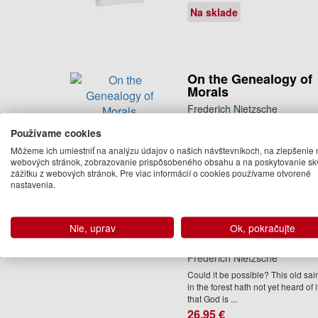
Na sklade
On the Genealogy of
Morals
Frederich Nietzsche
This handsome hardback edition
Používame cookies
presents Friedrich Nietzsche's
classic philosophical work, ...
Môžeme ich umiestniť na analýzu údajov o našich návštevníkoch, na zlepšenie 
webových stránok, zobrazovanie prispôsobeného obsahu a na poskytovanie sk
13.95 €
zážitku z webových stránok. Pre viac informácií o cookies používame otvorené
nastavenia.
Na sklade
World Classics
Library: Friedrich
Nie, uprav
Ok, pokračujte
Nietzsche
Frederich Nietzsche
Could it be possible? This old sai
in the forest hath not yet heard of i
that God is ...
26.95 €