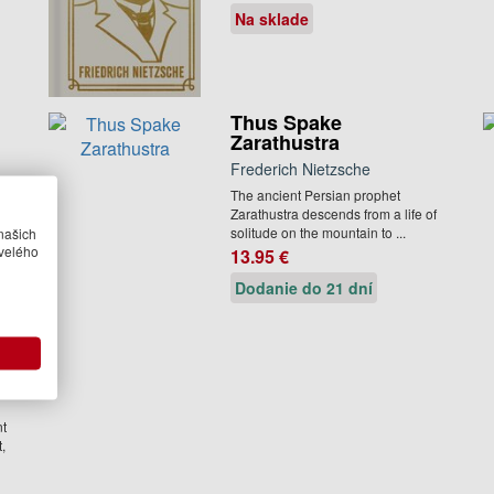
Na sklade
Thus Spake
Zarathustra
Frederich Nietzsche
The ancient Persian prophet
Zarathustra descends from a life of
solitude on the mountain to ...
našich
velého
13.95 €
Dodanie do 21 dní
nt
t,