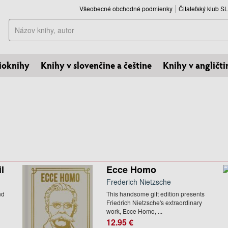
Všeobecné obchodné podmienky
Čitateľský klub 
Hľadať
ioknihy
Knihy v slovenčine a češtine
Knihy v angličti
l
Ecce Homo
Frederich Nietzsche
nd
This handsome gift edition presents
Friedrich Nietzsche's extraordinary
work, Ecce Homo, ...
12.95 €