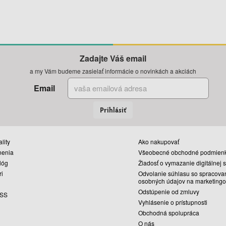
Zadajte Váš email
a my Vám budeme zasielať informácie o novinkách a akciách
Email
Prihlásiť
lity
Ako nakupovať
nenia
Všeobecné obchodné podmien
lóg
Žiadosť o vymazanie digitálnej 
ri
Odvolanie súhlasu so spracova
osobných údajov na marketingo
Odstúpenie od zmluvy
SS
Vyhlásenie o prístupnosti
Obchodná spolupráca
O nás