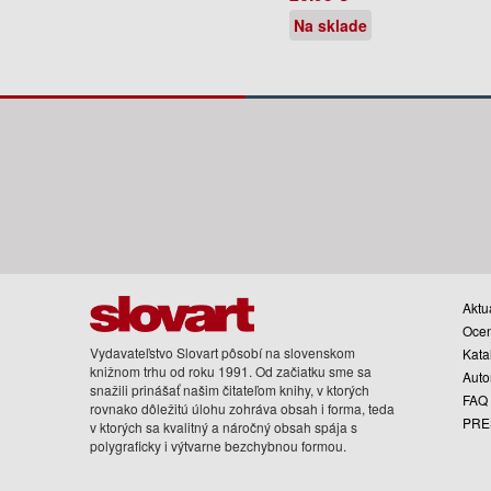
Na sklade
Aktua
Oce
Vydavateľstvo Slovart pôsobí na slovenskom
Kata
knižnom trhu od roku 1991. Od začiatku sme sa
Auto
snažili prinášať našim čitateľom knihy, v ktorých
FAQ
rovnako dôležitú úlohu zohráva obsah i forma, teda
PRE
v ktorých sa kvalitný a náročný obsah spája s
polygraficky i výtvarne bezchybnou formou.