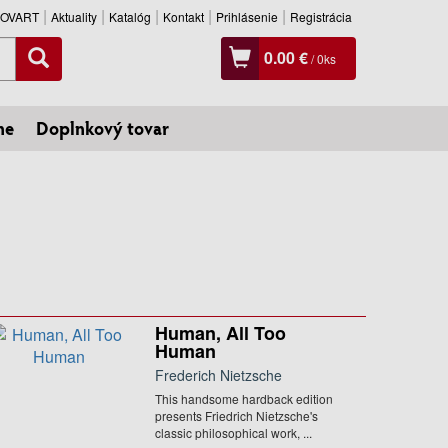
SLOVART
Aktuality
Katalóg
Kontakt
Prihlásenie
Registrácia
0.00 €
/
0
ks
ne
Doplnkový tovar
Human, All Too
Human
Frederich Nietzsche
This handsome hardback edition
presents Friedrich Nietzsche's
classic philosophical work, ...