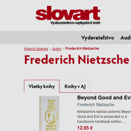
Vydavateľstvo najlepších kníh
Vydavateľstvo
Aud
Frederich Nietzsche
Hlavná stránka
Autori
Frederich Nietzsche
Všetky knihy
Knihy v AJ
Beyond Good and Evi
Frederich Nietzsche
Nietzsche's radical polemic Beyo
Good and Evil is presented in a
handsome hardback edition, ...
12.95 €