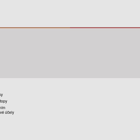
ky
stopy
ním
vé účely