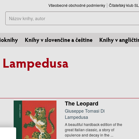
Všeobecné obchodné podmienky
Čitateľský klub 
Hľadať
ioknihy
Knihy v slovenčine a češtine
Knihy v angličti
i Lampedusa
The Leopard
Giuseppe Tomasi Di
Lampedusa
A beautiful hardback edition of the
great Italian classic, a story of
opulence and decay in the ...