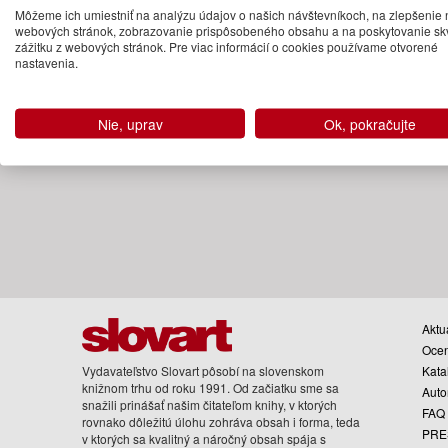
Môžeme ich umiestniť na analýzu údajov o našich návštevníkoch, na zlepšenie 
webových stránok, zobrazovanie prispôsobeného obsahu a na poskytovanie sk
zážitku z webových stránok. Pre viac informácií o cookies používame otvorené
nastavenia.
Nie, uprav
Ok, pokračujte
Aktua
Oce
Vydavateľstvo Slovart pôsobí na slovenskom
Kata
knižnom trhu od roku 1991. Od začiatku sme sa
Auto
snažili prinášať našim čitateľom knihy, v ktorých
FAQ
rovnako dôležitú úlohu zohráva obsah i forma, teda
PRE
v ktorých sa kvalitný a náročný obsah spája s