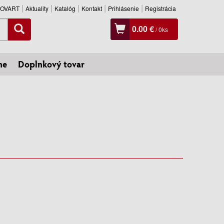
SLOVART
Aktuality
Katalóg
Kontakt
Prihlásenie
Registrácia
0.00 €
/
0
ks
ne
Doplnkový tovar