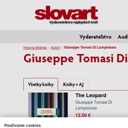
Vydavateľstvo najlepších kníh
Vydavateľstvo
Aud
Giuseppe Tomasi Di Lampedusa
Hlavná stránka
Autori
Giuseppe Tomasi D
Všetky knihy
Knihy v AJ
The Leopard
Giuseppe Tomasi Di
Lampedusa
12.50 €
Na objednávku
Používame cookies