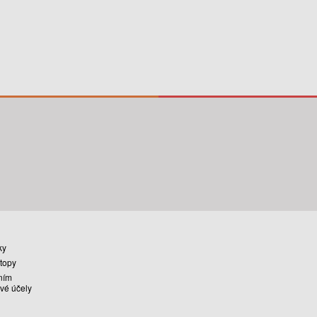
ky
stopy
ním
vé účely