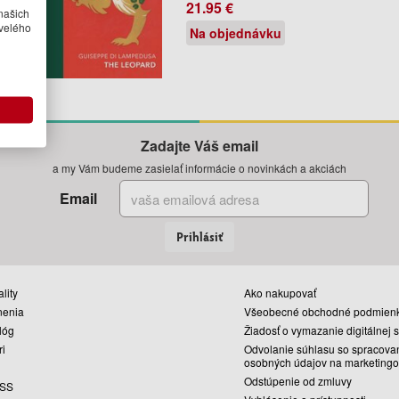
21.95 €
našich
velého
Na objednávku
Zadajte Váš email
a my Vám budeme zasielať informácie o novinkách a akciách
Email
Prihlásiť
lity
Ako nakupovať
nenia
Všeobecné obchodné podmien
lóg
Žiadosť o vymazanie digitálnej 
ri
Odvolanie súhlasu so spracova
osobných údajov na marketingo
Odstúpenie od zmluvy
SS