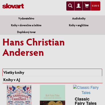
0.00 €
Vydavateľstvo
Audioknihy
Knihy v slovenčine a češtine
Knihy v angličtine
Doplnkový tovar
Hans Christian
Andersen
Všetky knihy
Knihy v AJ
Classic
Fairy Tales