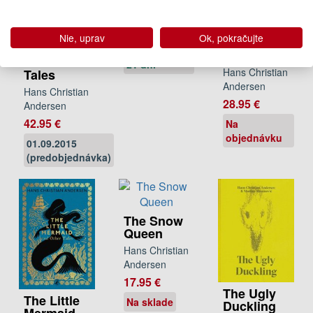
Andersen
The Little
Snow
Mermaid
7.95 €
Queen and
Nie, uprav
Ok, pokračujte
and Other
Other
Dodanie do
Fairy Tales
Winter
21 dní
Hans Christian
Tales
Andersen
Hans Christian
28.95 €
Andersen
42.95 €
Na
objednávku
01.09.2015
(predobjednávka)
The Snow
Queen
Hans Christian
Andersen
17.95 €
The Ugly
The Little
Na sklade
Duckling
Mermaid