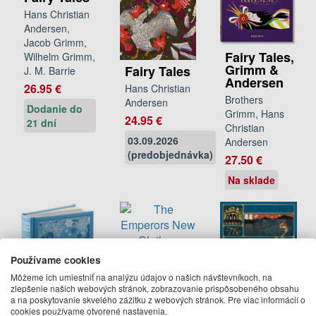
Hans Christian
Andersen,
Jacob Grimm,
Fairy Tales,
Wilhelm Grimm,
Grimm &
Fairy Tales
J. M. Barrie
Andersen
26.95 €
Hans Christian
Brothers
Andersen
Dodanie do
Grimm, Hans
24.95 €
21 dní
Christian
03.09.2026
Andersen
(predobjednávka)
27.50 €
Na sklade
The
Používame cookies
Emperors
Môžeme ich umiestniť na analýzu údajov o našich návštevníkoch, na
New
zlepšenie našich webových stránok, zobrazovanie prispôsobeného obsahu
Clothes
a na poskytovanie skvelého zážitku z webových stránok. Pre viac informácií o
cookies používame otvorené nastavenia.
Hans Christian