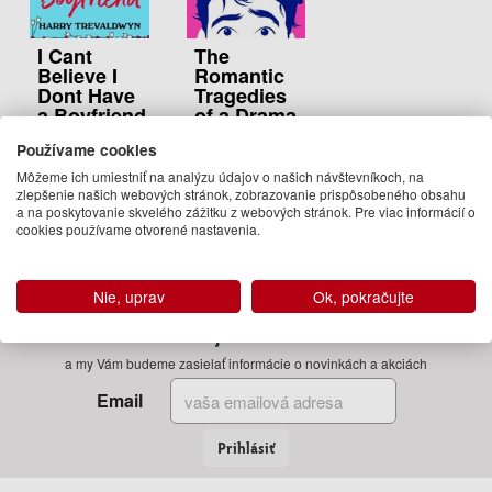
I Cant
The
Believe I
Romantic
Dont Have
Tragedies
a Boyfriend
of a Drama
King
Harry
Používame cookies
Harry
Trevaldwyn
Môžeme ich umiestniť na analýzu údajov o našich návštevníkoch, na
Trevaldwyn
13.95 €
zlepšenie našich webových stránok, zobrazovanie prispôsobeného obsahu
12.95 €
a na poskytovanie skvelého zážitku z webových stránok. Pre viac informácií o
Na sklade
cookies používame otvorené nastavenia.
Na sklade
Nie, uprav
Ok, pokračujte
Zadajte Váš email
a my Vám budeme zasielať informácie o novinkách a akciách
Email
Prihlásiť