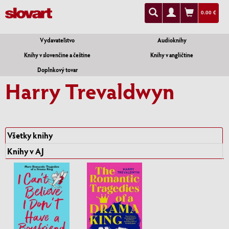
0.00 €
Vydavateľstvo
Audioknihy
Knihy v slovenčine a češtine
Knihy v angličtine
Doplnkový tovar
Harry Trevaldwyn
Všetky knihy
Knihy v AJ