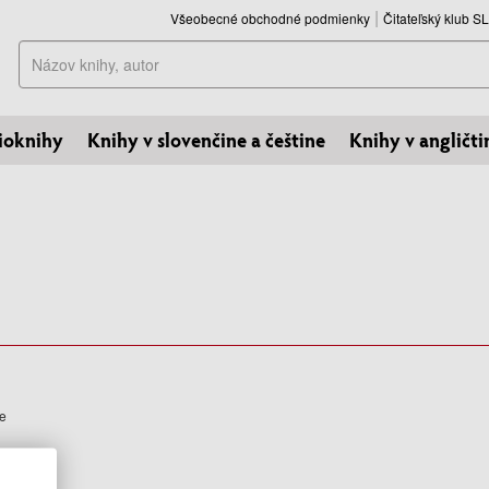
Všeobecné obchodné podmienky
Čitateľský klub 
Hľadať
ioknihy
Knihy v slovenčine a češtine
Knihy v angličti
h
de