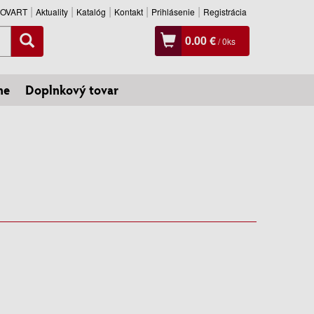
SLOVART
Aktuality
Katalóg
Kontakt
Prihlásenie
Registrácia
0.00 €
/
0
ks
ne
Doplnkový tovar