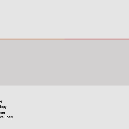
ky
stopy
ním
vé účely