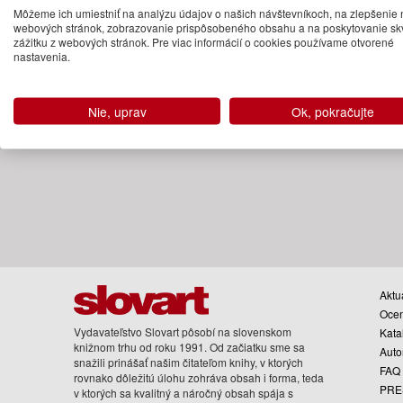
Môžeme ich umiestniť na analýzu údajov o našich návštevníkoch, na zlepšenie 
Na sklade
webových stránok, zobrazovanie prispôsobeného obsahu a na poskytovanie sk
zážitku z webových stránok. Pre viac informácií o cookies používame otvorené
nastavenia.
Nie, uprav
Ok, pokračujte
Aktua
Oce
Vydavateľstvo Slovart pôsobí na slovenskom
Kata
knižnom trhu od roku 1991. Od začiatku sme sa
Auto
snažili prinášať našim čitateľom knihy, v ktorých
FAQ
rovnako dôležitú úlohu zohráva obsah i forma, teda
PRE
v ktorých sa kvalitný a náročný obsah spája s