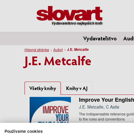
Vydavateľstvo najlepších kníh
Vydavateľstvo
Aud
J.E. Metcalfe
Hlavná stránka
Autori
J.E. Metcalfe
Všetky knihy
Knihy v AJ
Improve Your Englis
J.E. Metcalfe, C Astle
The indispensable reference gui
to the rules and conventions
governing written English.
9.50 €
Používame cookies