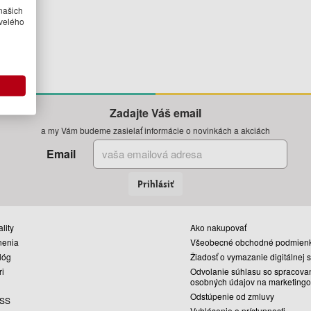
našich
velého
Zadajte Váš email
a my Vám budeme zasielať informácie o novinkách a akciách
Email
Prihlásiť
lity
Ako nakupovať
nenia
Všeobecné obchodné podmien
lóg
Žiadosť o vymazanie digitálnej 
ri
Odvolanie súhlasu so spracova
osobných údajov na marketingo
Odstúpenie od zmluvy
SS
Vyhlásenie o prístupnosti