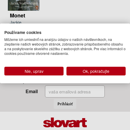
Monet
Jackie
Wullschlager
Používame cookies
24.95 €
Môžeme ich umiestniť na analýzu údajov o našich návštevníkoch, na
Na
zlepšenie našich webových stránok, zobrazovanie prispôsobeného obsahu
a na poskytovanie skvelého zážitku z webových stránok. Pre viac informácií o
objednávku
cookies používame otvorené nastavenia.
Nie, uprav
Ok, pokračujte
Zadajte Váš email
a my Vám budeme zasielať informácie o novinkách a akciách
Email
Prihlásiť