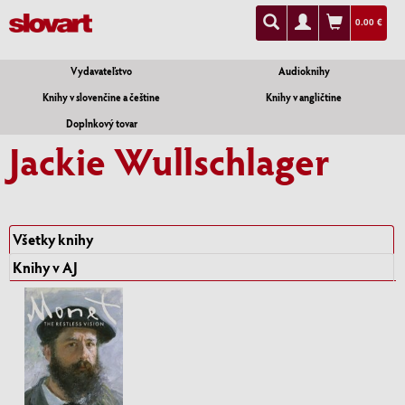
0.00 €
Vydavateľstvo
Audioknihy
Knihy v slovenčine a češtine
Knihy v angličtine
Doplnkový tovar
Jackie Wullschlager
Všetky knihy
Knihy v AJ