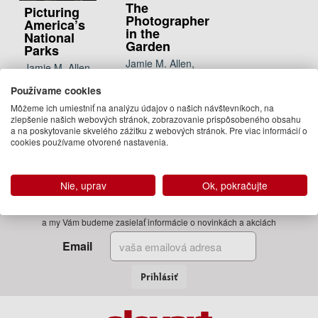
The
Picturing
Photographer
America’s
in the
National
Garden
Parks
Jamie M. Allen,
Jamie M. Allen
Sarah Anne
31.50 €
Používame cookies
McNear
Na
Môžeme ich umiestniť na analýzu údajov o našich návštevníkoch, na
49.95 €
objednávku
zlepšenie našich webových stránok, zobrazovanie prispôsobeného obsahu
05.04.2018
a na poskytovanie skvelého zážitku z webových stránok. Pre viac informácií o
cookies používame otvorené nastavenia.
(predobjednávka)
Nie, uprav
Ok, pokračujte
Zadajte Váš email
a my Vám budeme zasielať informácie o novinkách a akciách
Email
Prihlásiť