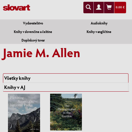
0.00 €
Vydavateľstvo
Audioknihy
Knihy v slovenčine a češtine
Knihy v angličtine
Doplnkový tovar
Jamie M. Allen
Všetky knihy
Knihy v AJ