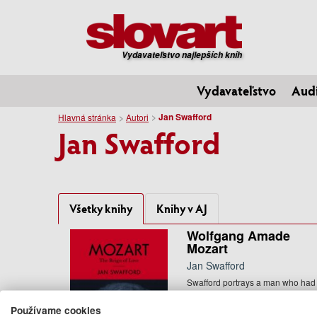
Vydavateľstvo najlepších kníh
Vydavateľstvo
Aud
Jan Swafford
Hlavná stránka
Autori
Jan Swafford
Všetky knihy
Knihy v AJ
Wolfgang Amade
Mozart
Jan Swafford
Swafford portrays a man who had
his sorrows like everybody else, b
who was a high-spirited, ...
Používame cookies