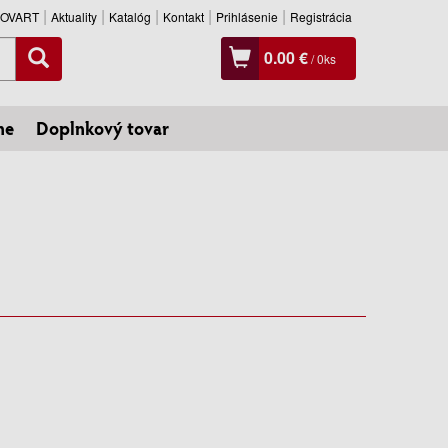
SLOVART
Aktuality
Katalóg
Kontakt
Prihlásenie
Registrácia
0.00 €
/
0
ks
ne
Doplnkový tovar