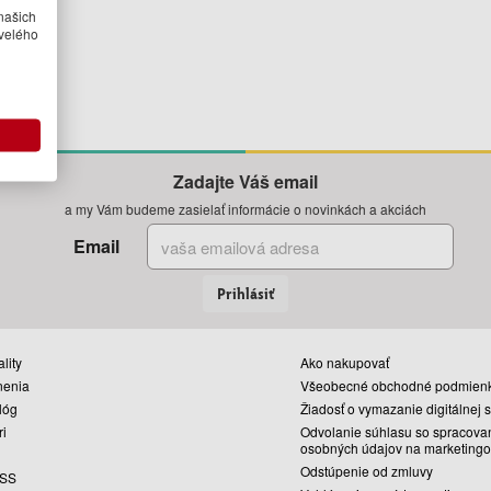
našich
velého
Zadajte Váš email
a my Vám budeme zasielať informácie o novinkách a akciách
Email
Prihlásiť
lity
Ako nakupovať
nenia
Všeobecné obchodné podmien
lóg
Žiadosť o vymazanie digitálnej 
ri
Odvolanie súhlasu so spracova
osobných údajov na marketingo
Odstúpenie od zmluvy
SS