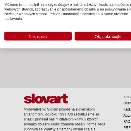
39.95 €
Môžeme ich umiestniť na analýzu údajov o našich návštevníkoch, na zlepšenie 
webových stránok, zobrazovanie prispôsobeného obsahu a na poskytovanie sk
03.12.2020
zážitku z webových stránok. Pre viac informácií o cookies používame otvorené
(predobjednávka)
nastavenia.
Nie, uprav
Ok, pokračujte
Aktua
Oce
Vydavateľstvo Slovart pôsobí na slovenskom
Kata
knižnom trhu od roku 1991. Od začiatku sme sa
Auto
snažili prinášať našim čitateľom knihy, v ktorých
FAQ
rovnako dôležitú úlohu zohráva obsah i forma, teda
PRE
v ktorých sa kvalitný a náročný obsah spája s