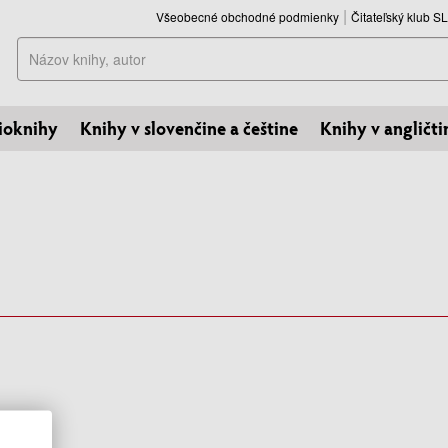
Všeobecné obchodné podmienky
Čitateľský klub 
Hľadať
ioknihy
Knihy v slovenčine a češtine
Knihy v angličti
ut