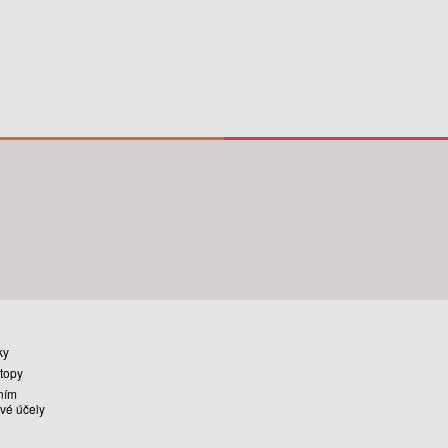
ky
stopy
ním
vé účely