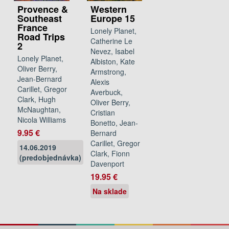
Provence &
Western
Southeast
Europe 15
France
Lonely Planet,
Road Trips
Catherine Le
2
Nevez, Isabel
Lonely Planet,
Albiston, Kate
Oliver Berry,
Armstrong,
Jean-Bernard
Alexis
Carillet, Gregor
Averbuck,
Clark, Hugh
Oliver Berry,
McNaughtan,
Cristian
Nicola Williams
Bonetto, Jean-
9.95 €
Bernard
Carillet, Gregor
14.06.2019
Clark, Fionn
(predobjednávka)
Davenport
19.95 €
Na sklade