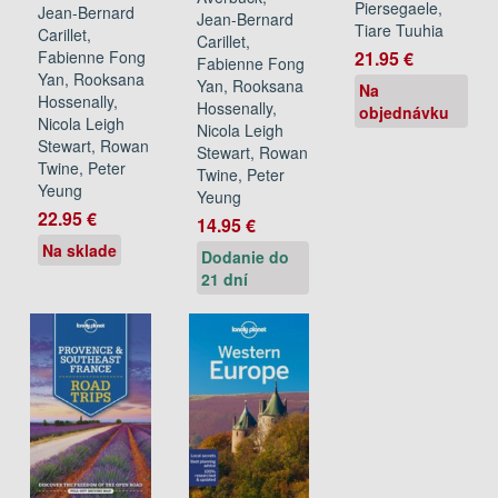
Piersegaele,
Jean-Bernard
Jean-Bernard
Tiare Tuuhia
Carillet,
Carillet,
Fabienne Fong
21.95 €
Fabienne Fong
Yan, Rooksana
Yan, Rooksana
Na
Hossenally,
Hossenally,
objednávku
Nicola Leigh
Nicola Leigh
Stewart, Rowan
Stewart, Rowan
Twine, Peter
Twine, Peter
Yeung
Yeung
22.95 €
14.95 €
Na sklade
Dodanie do
21 dní