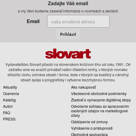
Zadajte Váš email
a my Vám budeme zasielať informácie o novinkách a akciách
Email
Prihlásiť
Vydavateľstvo Slovart pôsobí na slovenskom knižnom trhu od roku 1991. Od
začiatku sme sa snažili prinášať našim čitateľom knihy, v ktorých rovnako
dôležitú úlohu zohráva obsah i forma, teda v ktorých sa kvalitný a náročný
obsah spája s polygraficky i výtvarne bezchybnou formou.
Aktuality
Ako nakupovať
Ocenenia
Všeobecné obchodné podmienky
Katalóg
Žiadosť o vymazanie digitálnej stopy
Autori
Odvolanie súhlasu so spracovaním
osobných údajov na marketingové
FAQ
účely
PRESS
Odstúpenie od zmluvy
Vyhlásenie o prístupnosti
Obchodná spolupráca