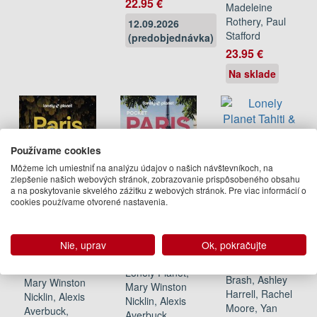
22.95 €
Madeleine
Rothery, Paul
12.09.2026
Stafford
(predobjednávka)
23.95 €
Na sklade
Používame cookies
Lonely
Môžeme ich umiestniť na analýzu údajov o našich návštevníkoch, na
zlepšenie našich webových stránok, zobrazovanie prispôsobeného obsahu
Planet
a na poskytovanie skvelého zážitku z webových stránok. Pre viac informácií o
Tahiti &
cookies používame otvorené nastavenia.
French
Lonely
Polynesia
Lonely
Planet
Planet
Lonely Planet,
Pocket
Nie, uprav
Ok, pokračujte
Paris
Jean-Bernard
Paris
Carillet, Celeste
Lonely Planet,
Lonely Planet,
Brash, Ashley
Mary Winston
Mary Winston
Harrell, Rachel
Nicklin, Alexis
Nicklin, Alexis
Moore, Yan
Averbuck,
Averbuck,