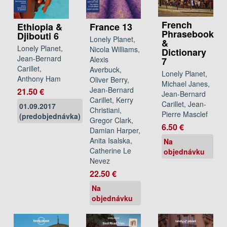
French
Ethiopia &
France 13
Phrasebook
Djibouti 6
Lonely Planet,
&
Lonely Planet,
Nicola Williams,
Dictionary
Jean-Bernard
Alexis
7
Carillet,
Averbuck,
Lonely Planet,
Anthony Ham
Oliver Berry,
Michael Janes,
Jean-Bernard
21.50 €
Jean-Bernard
Carillet, Kerry
Carillet, Jean-
01.09.2017
Christiani,
Pierre Masclef
(predobjednávka)
Gregor Clark,
6.50 €
Damian Harper,
Anita Isalska,
Na
Catherine Le
objednávku
Nevez
22.50 €
Na
objednávku