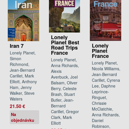
Lonely
Planet Best
Lonely
Iran 7
Road Trips
Planet
France
Lonely Planet,
France
Simon
Lonely Planet,
Lonely Planet,
Richmond,
Anna Richards,
Nicola Williams,
Jean-Bernard
Alexis
Jean-Bernard
Carillet, Mark
Averbuck, Joel
Carillet, Cyrena
Elliott, Anthony
Balsam, Oliver
Lee, Daphne
Ham, Jenny
Berry, Celeste
Leprince-
Walker, Steve
Brash, Stuart
Ringuet,
Waters
Butler, Jean-
Chrissie
21.50 €
Bernard
McClatchie,
Carillet, Gregor
Na
Anna Richards,
Clark, Mark
objednávku
Daniel
Elliott
Robinson,