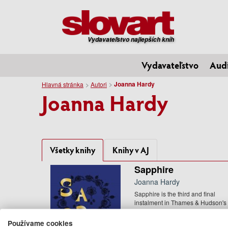
Vydavateľstvo najlepších kníh
Vydavateľstvo
Aud
Joanna Hardy
Hlavná stránka
Autori
Joanna Hardy
Všetky knihy
Knihy v AJ
Sapphire
Joanna Hardy
Sapphire is the third and final
instalment in Thames & Hudson's
showstopping series on ...
105.00 €
Používame cookies