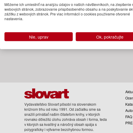
Môžeme ich umiestniť na analýzu údajov o našich návštevníkoch, na zlepšenie 
Na objednávku
webových stránok, zobrazovanie prispôsobeného obsahu a na poskytovanie sk
zážitku z webových stránok. Pre viac informácií o cookies používame otvorené
nastavenia.
Nie, uprav
Ok, pokračujte
Aktua
Oce
Vydavateľstvo Slovart pôsobí na slovenskom
Kata
knižnom trhu od roku 1991. Od začiatku sme sa
Auto
snažili prinášať našim čitateľom knihy, v ktorých
FAQ
rovnako dôležitú úlohu zohráva obsah i forma, teda
PRE
v ktorých sa kvalitný a náročný obsah spája s
polygraficky i výtvarne bezchybnou formou.