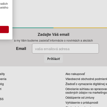
našich
velého
Zadajte Váš email
a my Vám budeme zasielať informácie o novinkách a akciách
Email
Prihlásiť
lity
Ako nakupovať
nenia
Všeobecné obchodné podmien
lóg
Žiadosť o vymazanie digitálnej 
ri
Odvolanie súhlasu so spracova
osobných údajov na marketingo
Odstúpenie od zmluvy
SS
Vyhlásenie o prístupnosti