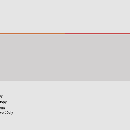
ky
stopy
ním
vé účely