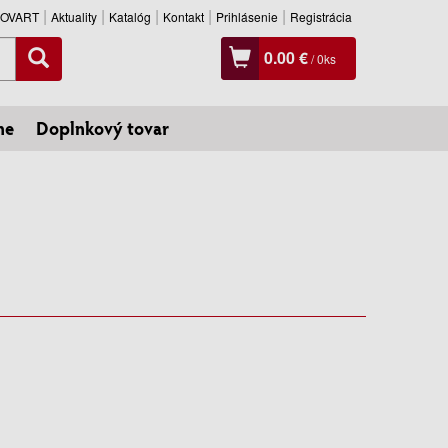
SLOVART
Aktuality
Katalóg
Kontakt
Prihlásenie
Registrácia
0.00 €
/
0
ks
ne
Doplnkový tovar