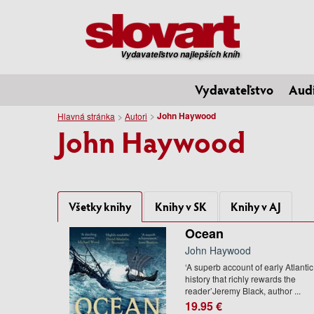
Vydavateľstvo najlepších kníh
Vydavateľstvo
Aud
John Haywood
Hlavná stránka
Autori
John Haywood
Všetky knihy
Knihy v SK
Knihy v AJ
Ocean
John Haywood
‘A superb account of early Atlantic
history that richly rewards the
reader’Jeremy Black, author ...
19.95 €