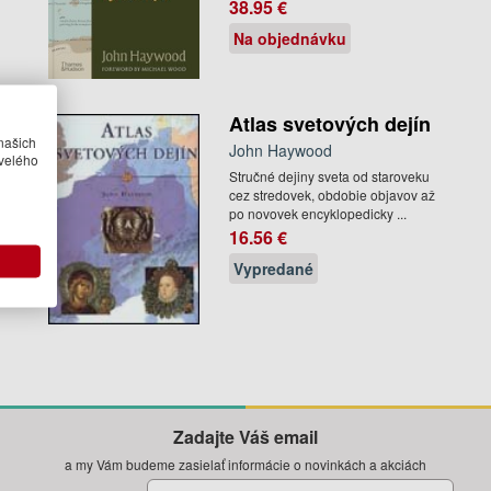
38.95 €
Na objednávku
Atlas svetových dejín
našich
John Haywood
velého
Stručné dejiny sveta od staroveku
cez stredovek, obdobie objavov až
po novovek encyklopedicky ...
16.56 €
Vypredané
Zadajte Váš email
a my Vám budeme zasielať informácie o novinkách a akciách