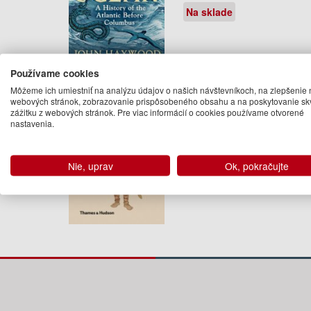
Na sklade
Používame cookies
Viking
Môžeme ich umiestniť na analýzu údajov o našich návštevníkoch, na zlepšenie 
John Haywood
webových stránok, zobrazovanie prispôsobeného obsahu a na poskytovanie sk
zážitku z webových stránok. Pre viac informácií o cookies používame otvorené
A guide to the Norse world of the
nastavenia.
tenth century ad. It helps you
discover everything you will ...
15.95 €
Nie, uprav
Ok, pokračujte
11.02.2013
(predobjednávka)