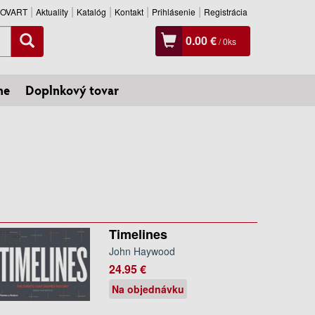
SLOVART
Aktuality
Katalóg
Kontakt
Prihlásenie
Registrácia
0.00 €
/
0
ks
ne
Doplnkový tovar
Timelines
John Haywood
24.95 €
Na objednávku