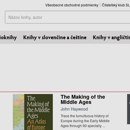
Všeobecné obchodné podmienky
Čitateľský klub 
Hľadať
ioknihy
Knihy v slovenčine a češtine
Knihy v angličti
The Making of the
Middle Ages
John Haywood
Trace the tumultuous history of
Europe during the Early Middle
Ages through 90 specially ...