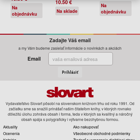
10.50 €
Na
Na
Na sklade
objednávku
objednávku
Zadajte Váš email
a my Vám budeme zasielať informácie o novinkách a akciách
Email
Prihlásiť
Vydavateľstvo Slovart pôsobí na slovenskom knižnom trhu od roku 1991. Od
začiatku sme sa snažili prinášať našim čitateľom knihy, v ktorých rovnako
dôležitú úlohu zohráva obsah i forma, teda v ktorých sa kvalitný a náročný
obsah spája s polygraficky i výtvarne bezchybnou formou.
Aktuality
Ako nakupovať
Ocenenia
Všeobecné obchodné podmienky
Katalóg
Žiadosť o vymazanie digitálnej stopy