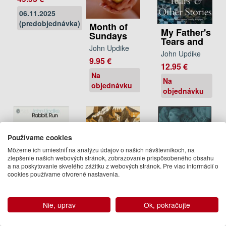
06.11.2025
(predobjednávka)
Month of
My Father's
Sundays
Tears and
John Updike
John Updike
9.95 €
12.95 €
Na
Na
objednávku
objednávku
Používame cookies
Môžeme ich umiestniť na analýzu údajov o našich návštevníkoch, na
zlepšenie našich webových stránok, zobrazovanie prispôsobeného obsahu
a na poskytovanie skvelého zážitku z webových stránok. Pre viac informácií o
cookies používame otvorené nastavenia.
Villages
Rabbit, Run
Villages
Nie, uprav
Ok, pokračujte
John Updike
John Updike
John Updike
10.92 €
13.50 €