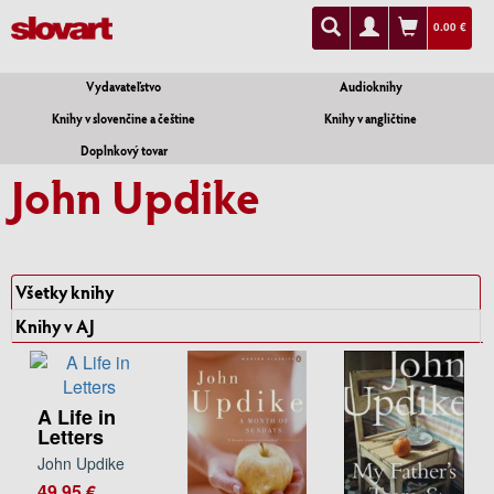
0.00 €
Vydavateľstvo
Audioknihy
Knihy v slovenčine a češtine
Knihy v angličtine
Doplnkový tovar
John Updike
Všetky knihy
Knihy v AJ
A Life in
Letters
John Updike
49.95 €